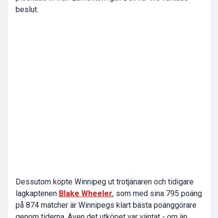
beslut.
Dessutom köpte Winnipeg ut trotjänaren och tidigare
lagkaptenen
Blake Wheeler
, som med sina 795 poäng
på 874 matcher är Winnipegs klart bästa poänggörare
genom tiderna. Även det utköpet var väntat - om än