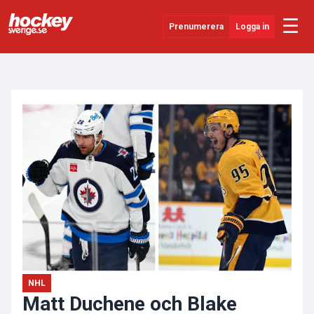
☰
Prenumerera
Logga in
ANNONS
Senaste Nytt
YouTube
SHL
Evenemang
Övrigt
NHL
Matt Duchene och Blake