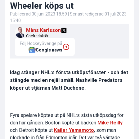
Wheeler köps ut
Publicerad
30 juni 2023 18:59
| Senast redigerad
01 juli 2023
15:40
Måns Karlsson
Chefredaktör
Följ HockeySverige på
Google news
Idag stänger NHL:s första utköpsfönster - och det
stängde med en rejäl smäll. Nashville Predators
köper ut stjärnan Matt Duchene.
Fyra spelare köptes ut på NHL:s sista utköpsdag för
den här gången. Boston köpte ut backen
Mike Reilly
och Detroit köpte ut
Kailer Yamamoto
, som man
plockade in från Edmonton igår. Det var två väntade