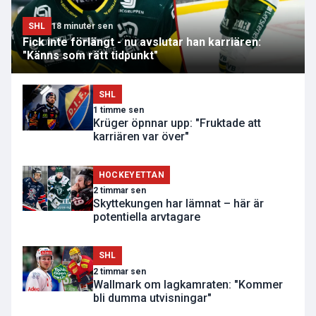
SHL
18 minuter sen
Fick inte förlängt - nu avslutar han karriären:
"Känns som rätt tidpunkt"
SHL
1 timme sen
Krüger öpnnar upp: "Fruktade att
karriären var över"
HOCKEYETTAN
2 timmar sen
Skyttekungen har lämnat – här är
potentiella arvtagare
SHL
2 timmar sen
Wallmark om lagkamraten: "Kommer
bli dumma utvisningar"