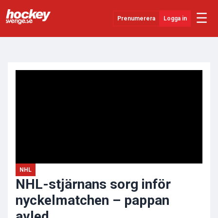
☰
Prenumerera
Logga in
ANNONS
Senaste Nytt
YouTube
SHL
Evenemang
Övrigt
NHL
NHL-stjärnans sorg inför
nyckelmatchen – pappan
avled