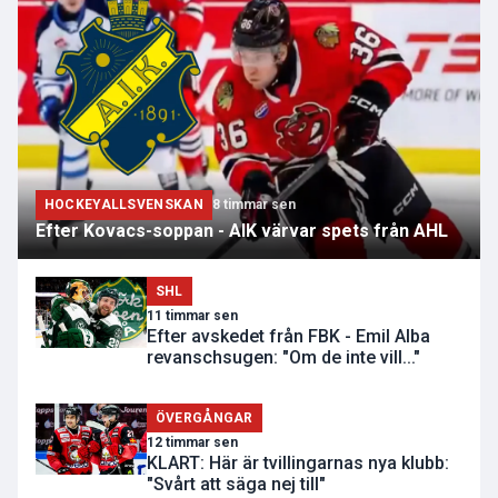
HOCKEYALLSVENSKAN
8 timmar sen
Efter Kovacs-soppan - AIK värvar spets från AHL
SHL
11 timmar sen
Efter avskedet från FBK - Emil Alba
revanschsugen: "Om de inte vill..."
ÖVERGÅNGAR
12 timmar sen
KLART: Här är tvillingarnas nya klubb:
"Svårt att säga nej till"