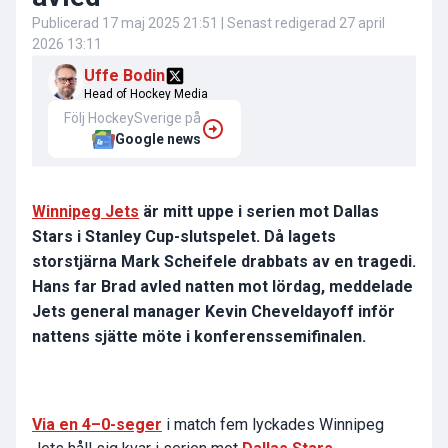
Publicerad
17 maj 2025 21:51
| Senast redigerad
27 april
2026 13:11
Uffe Bodin
Head of Hockey Media
Följ HockeySverige på
Google news
Winnipeg Jets
är mitt uppe i serien mot Dallas
Stars i Stanley Cup-slutspelet. Då lagets
storstjärna Mark Scheifele drabbats av en tragedi.
Hans far Brad avled natten mot lördag, meddelade
Jets general manager Kevin Cheveldayoff inför
nattens sjätte möte i konferenssemifinalen.
Via en 4–0-seger
i match fem lyckades Winnipeg