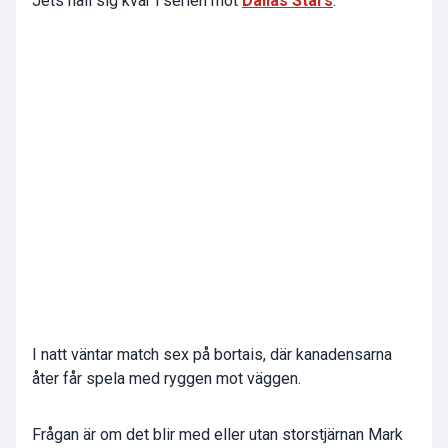
Jets håll sig kvar i serien mot
Dallas Stars
.
I natt väntar match sex på bortais, där kanadensarna
åter får spela med ryggen mot väggen.
Frågan är om det blir med eller utan storstjärnan Mark