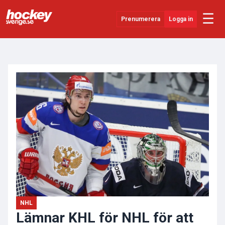
☰
Prenumerera
Logga in
ANNONS
Senaste Nytt
YouTube
SHL
Evenemang
Övrigt
NHL
Lämnar KHL för NHL för att