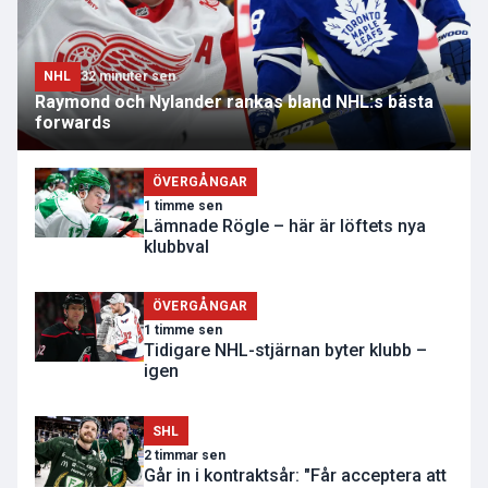
NHL
32 minuter sen
Raymond och Nylander rankas bland NHL:s bästa
forwards
ÖVERGÅNGAR
1 timme sen
Lämnade Rögle – här är löftets nya
klubbval
ÖVERGÅNGAR
1 timme sen
Tidigare NHL-stjärnan byter klubb –
igen
SHL
2 timmar sen
Går in i kontraktsår: "Får acceptera att