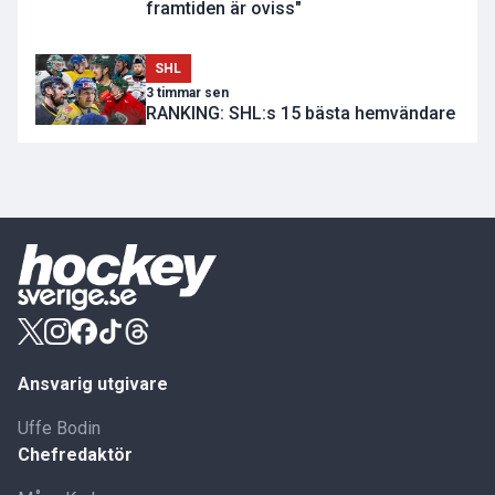
framtiden är oviss"
SHL
3 timmar sen
RANKING: SHL:s 15 bästa hemvändare
Ansvarig utgivare
Uffe Bodin
Chefredaktör