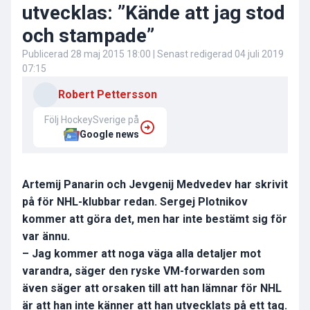
utvecklas: ”Kände att jag stod
och stampade”
Publicerad
28 maj 2015 18:00
| Senast redigerad
04 juli 2019
07:15
Robert Pettersson
Följ HockeySverige på
Google news
Artemij Panarin och Jevgenij Medvedev har skrivit
på för NHL-klubbar redan. Sergej Plotnikov
kommer att göra det, men har inte bestämt sig för
var ännu.
– Jag kommer att noga väga alla detaljer mot
varandra, säger den ryske VM-forwarden som
även säger att orsaken till att han lämnar för NHL
är att han inte känner att han utvecklats på ett tag.