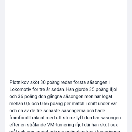
Plotnikov sköt 30 poäng redan första säsongen i
Lokomotiv för tre år sedan. Han gjorde 35 poäng ifjol
och 36 poäng den gångna säsongen men har legat
mellan 0,6 och 0,66 poäng per match i snitt under var
och en av de tre senaste säsongerna och hade
framförallt räknat med ett större lyft den här säsongen
efter en strålande VM-turnering ifjol där han sköt sex
mål och sex assist och var poängligatrea i turneringen.