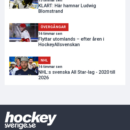
15 timmar sen
KLART: Här hamnar Ludwig
Blomstrand
ÖVERGÅNGAR
16 timmar sen
Flyttar utomlands – efter åren i
HockeyAllsvenskan
NHL
16 timmar sen
NHL:s svenska All Star-lag - 2020 till
2026