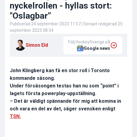
nyckelrollen - hyllas stort:
"Oslagbar”
Publicerad
24 september 2023 11:57
| Senast redigerad
25
september 2023 08:54
Följ HockeySverige på
Simon Eld
Google news
John Klingberg kan få en stor roll i Toronto
kommande säsong.
Under försäsongen testas han nu som “point” i
lagets första powerplay-uppställning.
– Det är väldigt spännande för mig att komma in
och vara en del av det, säger svensken enligt
TSN.