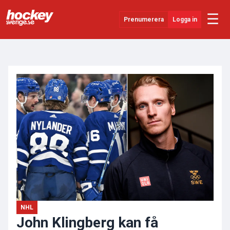
☰
Prenumerera
Logga in
ANNONS
Senaste Nytt
YouTube
SHL
Evenemang
Övrigt
NHL
John Klingberg kan få