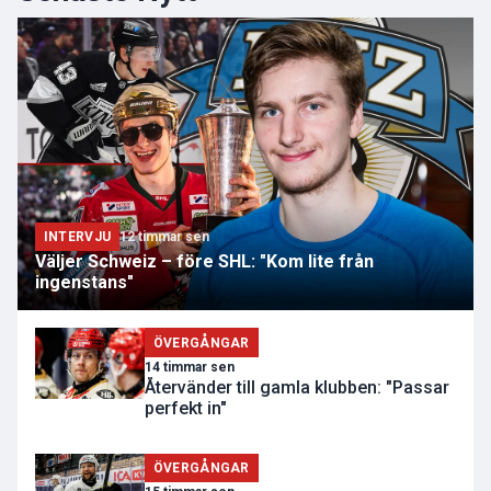
INTERVJU
12 timmar sen
Väljer Schweiz – före SHL: "Kom lite från
ingenstans"
ÖVERGÅNGAR
14 timmar sen
Återvänder till gamla klubben: "Passar
perfekt in"
ÖVERGÅNGAR