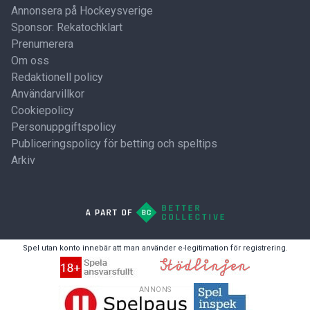
Annonsera på Hockeysverige
Sponsor: Rekatochklart
Prenumerera
Om oss
Redaktionell policy
Användarvillkor
Cookiepolicy
Personuppgiftspolicy
Publiceringspolicy för betting och speltips
Arkiv
Spel utan konto innebär att man använder e-legitimation för registrering.
ANNONS