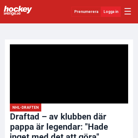
☰
Prenumerera
Logga in
ANNONS
Senaste Nytt
YouTube
SHL
Evenemang
Övrigt
NHL-DRAFTEN
Draftad – av klubben där
pappa är legendar: "Hade
inget med det att göra"