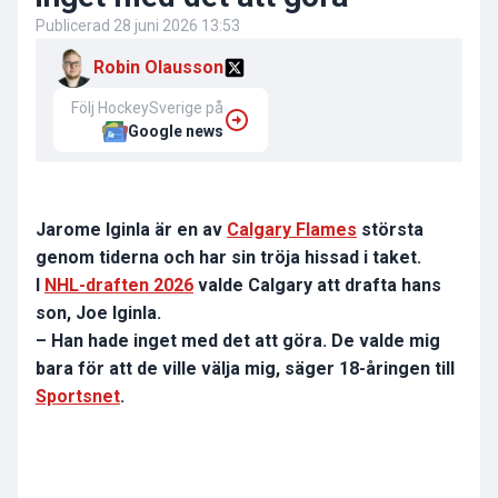
Publicerad
28 juni 2026 13:53
Robin Olausson
Följ HockeySverige på
Google news
Jarome Iginla är en av
Calgary Flames
största
genom tiderna och har sin tröja hissad i taket.
I
NHL-draften 2026
valde Calgary att drafta hans
son, Joe Iginla.
– Han hade inget med det att göra. De valde mig
bara för att de ville välja mig, säger 18-åringen till
Sportsnet
.