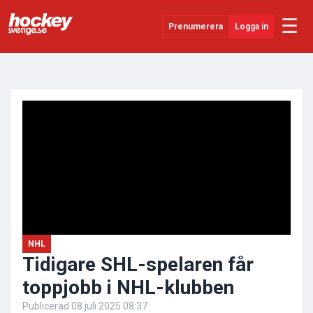
☰
Prenumerera
Logga in
ANNONS
Senaste Nytt
YouTube
SHL
Evenemang
Övrigt
NHL
Tidigare SHL-spelaren får
toppjobb i NHL-klubben
Publicerad
08 juli 2025 08:37