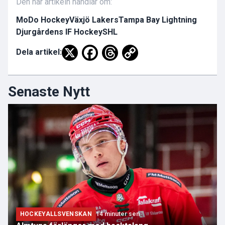
Den här artikeln handlar om:
MoDo Hockey
Växjö Lakers
Tampa Bay Lightning
Djurgårdens IF Hockey
SHL
Dela artikel:
Senaste Nytt
HOCKEYALLSVENSKAN
14 minuter sen