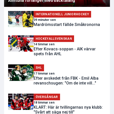
Almtuna förlänger med backtalang
INTERNATIONELL JUNIORHOCKEY
39 minuter sen
Mardrömsstart fällde Småkronorna
HOCKEYALLSVENSKAN
14 timmar sen
Efter Kovacs-soppan - AIK värvar
spets från AHL
SHL
17 timmar sen
Efter avskedet från FBK - Emil Alba
revanschsugen: "Om de inte vill..."
ÖVERGÅNGAR
18 timmar sen
KLART: Här är tvillingarnas nya klubb:
"Svårt att säga nej till"