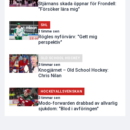
Stjärnans skada öppnar för Frondell:
"Försöker lära mig"
SHL
1 timme sen
Rögles nyförvärv: "Gett mig
perspektiv"
OLD SCHOOL HOCKEY
3 timmar sen
Knogjärnet – Old School Hockey:
Chris Nilan
HOCKEYALLSVENSKAN
3 timmar sen
Modo-forwarden drabbad av allvarlig
sjukdom: "Blod i avföringen"