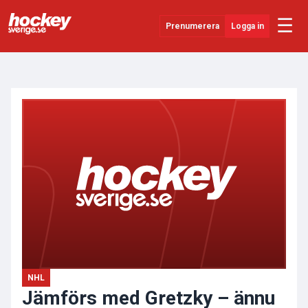
☰
Prenumerera
Logga in
ANNONS
Senaste Nytt
YouTube
SHL
Evenemang
Övrigt
NHL
Jämförs med Gretzky – ännu