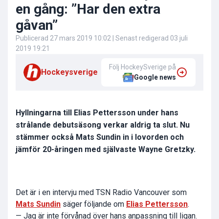
en gång: ”Har den extra
gåvan”
Publicerad
27 mars 2019 10:02
| Senast redigerad
03 juli
2019 19:21
Följ HockeySverige på
Hockeysverige
Google news
Hyllningarna till Elias Pettersson under hans
strålande debutsäsong verkar aldrig ta slut. Nu
stämmer också Mats Sundin in i lovorden och
jämför 20-åringen med självaste Wayne Gretzky.
Det är i en intervju med TSN Radio Vancouver som
Mats Sundin
säger följande om
Elias Pettersson
.
— Jag är inte förvånad över hans anpassning till ligan.