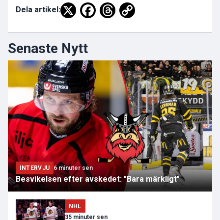
Dela artikel:
Senaste Nytt
INTERVJU
6 minuter sen
Besvikelsen efter avskedet: "Bara märkligt"
NHL
35 minuter sen