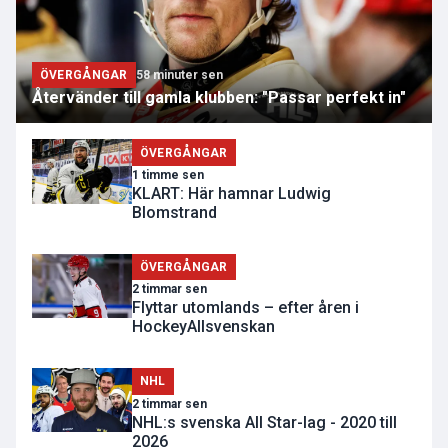
ÖVERGÅNGAR
58 minuter sen
Återvänder till gamla klubben: "Passar perfekt in"
ÖVERGÅNGAR
1 timme sen
KLART: Här hamnar Ludwig
Blomstrand
ÖVERGÅNGAR
2 timmar sen
Flyttar utomlands – efter åren i
HockeyAllsvenskan
NHL
2 timmar sen
NHL:s svenska All Star-lag - 2020 till
2026