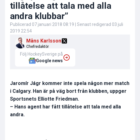
tillåtelse att tala med alla
andra klubbar”
Publicerad
07 januari 2018 08:19
| Senast redigerad
03 juli
2019 22:54
Måns Karlsson
Chefredaktör
Följ HockeySverige på
Google news
Jaromír Jágr kommer inte spela någon mer match
i Calgary. Han är på väg bort från klubben, uppger
Sportsnets Elliotte Friedman.
– Hans agent har fått tillåtelse att tala med alla
andra.