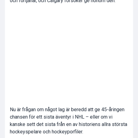
och förtjänar, och Calgary försöker ge honom den.
Nu är frågan om något lag är beredd att ge 45-åringen
chansen för ett sista äventyr i NHL – eller om vi
kanske sett det sista från en av historiens allra största
hockeyspelare och hockeyporfiler.