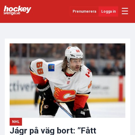
☰
Prenumerera
Logga in
ANNONS
Senaste Nytt
YouTube
SHL
Evenemang
Övrigt
NHL
Jágr på väg bort: ”Fått