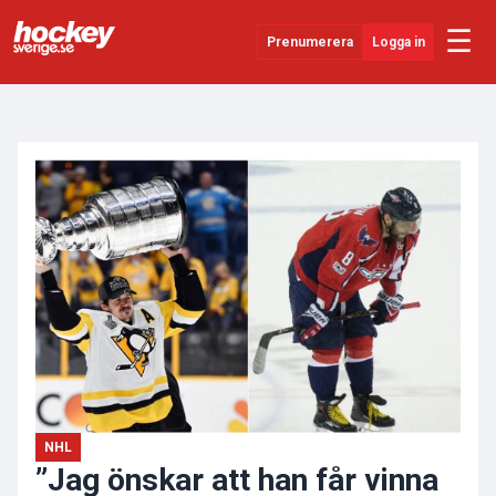
☰
Prenumerera
Logga in
ANNONS
Senaste Nytt
YouTube
SHL
Evenemang
Övrigt
NHL
”Jag önskar att han får vinna