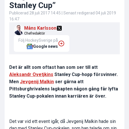
Stanley Cup”
Publicerad
28 juli 2017 14:45
| Senast redigerad
04 juli 2019
16:47
Måns Karlsson
Chefredaktör
Följ HockeySverige på
Google news
Det är allt som oftast han som ser till att
Aleksandr Ovetjkins
Stanley Cup-hopp försvinner.
Men
Jevgenij Malkin
ser gärna att
Pittsburghrivalens lagkapten någon gång får lyfta
Stanley Cup-pokalen innan karriären är över.
Det var vid ett event igår, då Jevgenij Malkin hade sin
dag med Stanley Cup-pokalen, som han talade om sin