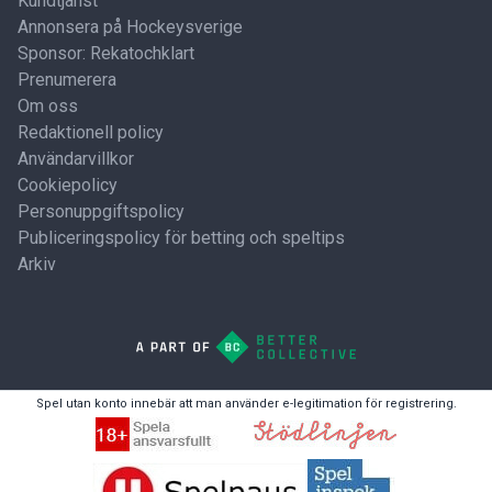
Kundtjänst
Annonsera på Hockeysverige
Sponsor: Rekatochklart
Prenumerera
Om oss
Redaktionell policy
Användarvillkor
Cookiepolicy
Personuppgiftspolicy
Publiceringspolicy för betting och speltips
Arkiv
Spel utan konto innebär att man använder e-legitimation för registrering.