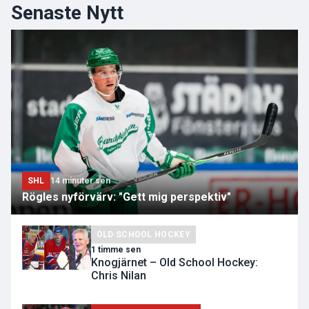
Senaste Nytt
SHL
14 minuter sen
Rögles nyförvärv: "Gett mig perspektiv"
OLD SCHOOL HOCKEY
1 timme sen
Knogjärnet – Old School Hockey:
Chris Nilan