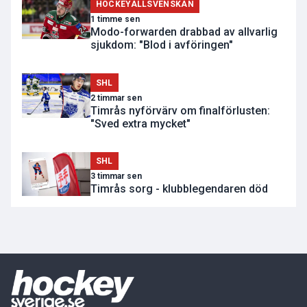
HOCKEYALLSVENSKAN
1 timme sen
Modo-forwarden drabbad av allvarlig
sjukdom: "Blod i avföringen"
SHL
2 timmar sen
Timrås nyförvärv om finalförlusten:
"Sved extra mycket"
SHL
3 timmar sen
Timrås sorg - klubblegendaren död