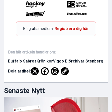
Bli gratismedlem.
Registrera dig här
Den här artikeln handlar om:
Buffalo Sabres
Krönikor
Viggo Björck
Ivar Stenberg
Dela artikel:
Senaste Nytt