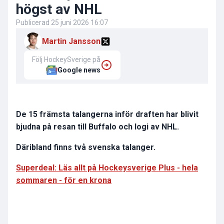
högst av NHL
Publicerad
25 juni 2026 16:07
Martin Jansson
Följ HockeySverige på
Google news
De 15 främsta talangerna inför draften har blivit
bjudna på resan till Buffalo och logi av NHL.
Däribland finns två svenska talanger.
Superdeal: Läs allt på Hockeysverige Plus - hela
sommaren - för en krona