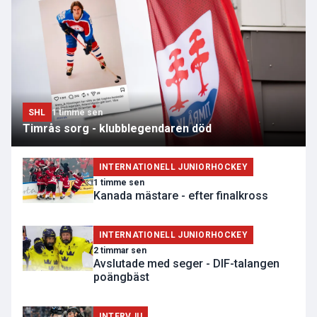
SHL
1 timme sen
Timrås sorg - klubblegendaren död
INTERNATIONELL JUNIORHOCKEY
1 timme sen
Kanada mästare - efter finalkross
INTERNATIONELL JUNIORHOCKEY
2 timmar sen
Avslutade med seger - DIF-talangen
poängbäst
INTERVJU