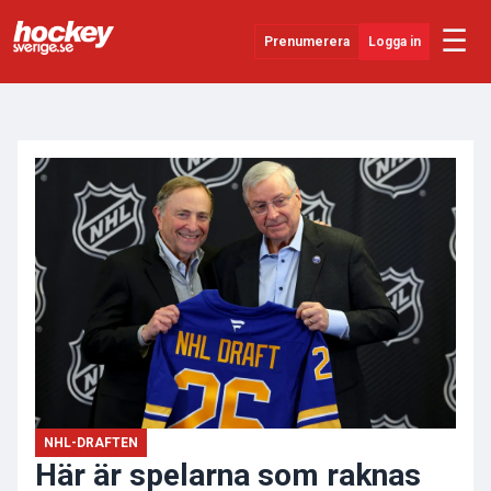
☰
Prenumerera
Logga in
ANNONS
Senaste Nytt
YouTube
SHL
Evenemang
Övrigt
NHL-DRAFTEN
Här är spelarna som raknas