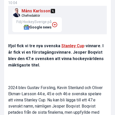
10:04
Måns Karlsson
Chefredaktör
Följ HockeySverige på
Google news
Ifjol fick vi tre nya svenska
Stanley Cup
-vinnare. I
år fick vi en förstagångsvinnare. Jesper Boqvist
blev den 47:e svensken att vinna hockeyvärldens
mäktigaste titel.
2024 blev Gustav Forsling, Kevin Stenlund och Oliver
Ekman-Larsson 44:e, 45:e och 46:e svenska spelare
att vinna Stanley Cup. Nu kan bli lägga till ett 47:e
svenskt namn, nämligen Jesper Boqvist. Boqvist
petades från de sista finalerna, men uppfyllde med