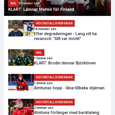
SHL
9 minuter sen
KLART: Lämnar Malmö för Finland
HOCKEYALLSVENSKAN
18 minuter sen
Efter degraderingen - Lang vill ha
revansch: "Allt var mörkt"
SHL
1 timme sen
KLART: Brodin lämnar Björklöven
HOCKEYALLSVENSKAN
1 timme sen
Almtunas hopp - låna tillbaka stjärnan
HOCKEYALLSVENSKAN
2 timmar sen
Almtuna förlänger med backtalang