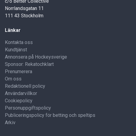
c/o Better Collective
Norrlandsgatan 11
111 43 Stockholm
Länkar
Kontakta oss
Kundtjänst
Annonsera på Hockeysverige
Sponsor: Rekatochklart
Prenumerera
Om oss
Redaktionell policy
Användarvillkor
Cookiepolicy
Personuppgiftspolicy
Publiceringspolicy för betting och speltips
Arkiv