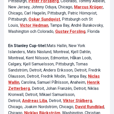
Pittsburgh,
Peter Forsberg
, Colorado,
Tommy Albelin
,
New Jersey,
Johnny Oduya
, Chicago,
Marcus Krüger
,
Chicago,
Carl Hagelin
, Pittsburgh,
Patric Hörnqvist
,
Pittsburgh,
Oskar Sundqvist
, Pittsburgh och St
Louis,
Victor Hedman
, Tampa Bay,
André Burakovsky
,
Washington och Colorado,
Gustav Forsling
, Florida
En Stanley Cup-titel:
Mats Hallin
, New York
Islanders,
Mats Näslund
, Montreal,
Kjell Dahlin
,
Montreal,
Kent Nilsson
, Edmonton,
Håkan Loob
,
Calgary,
Kjell Samuelsson
, Pittsburgh,
Tomas
Sandström
, Detroit,
Anders Eriksson
, Detroit,
Fredrik
Olausson
, Detroit,
Fredrik Modin
, Tampa Bay,
Niclas
Wallin
, Carolina,
Samuel Påhlsson
, Anaheim,
Henrik
Zetterberg
, Detroit,
Johan Franzén
, Detroit,
Niklas
Kronwall
, Detroit,
Mikael Samuelsson
,
Detroit,
Andreas Lilja
, Detroit,
Viktor Stålberg
,
Chicago,
Joakim Nordström
, Chicago,
David Rundblad
,
Chicago,
Nicklas Bäckström
, Washington,
Christian