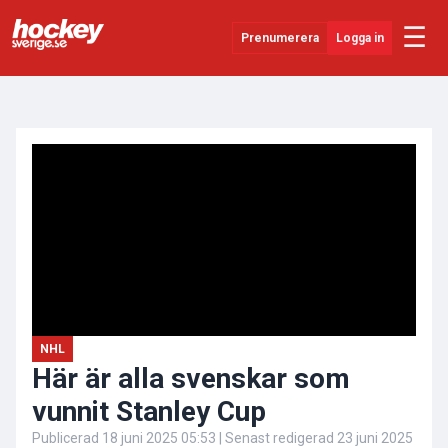
☰
Prenumerera
Logga in
ANNONS
Senaste Nytt
YouTube
SHL
Evenemang
Övrigt
NHL
Här är alla svenskar som
vunnit Stanley Cup
Publicerad
18 juni 2025 05:53
| Senast redigerad
23 juni 2025