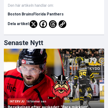
Den här artikeln handlar om:
Boston Bruins
Florida Panthers
Dela artikel:
Senaste Nytt
INTERVJU
16 timmar sen
Besvikelsen efter avskedet: "Bara märkligt"