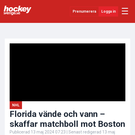
☰
Prenumerera
Logga in
ANNONS
Senaste Nytt
YouTube
SHL
Evenemang
Övrigt
NHL
Florida vände och vann –
skaffar matchboll mot Boston
Publicerad
13 maj 2024 07:23
| Senast redigerad
13 maj