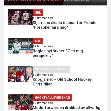
NHL
16 timmar sen
Stjärnans skada öppnar för Frondell:
"Försöker lära mig"
SHL
17 timmar sen
Rögles nyförvärv: "Gett mig
perspektiv"
OLD SCHOOL HOCKEY
19 timmar sen
Knogjärnet – Old School Hockey:
Chris Nilan
HOCKEYALLSVENSKAN
19 timmar sen
Modo-forwarden drabbad av allvarlig