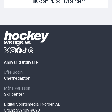
sjukdom: "Blod i avföringen"
Ansvarig utgivare
Uffe Bodin
Chefredaktör
Måns Karlsson
Skribenter
Digital Sportsmedia i Norden AB
Org.nr: 559409-9698