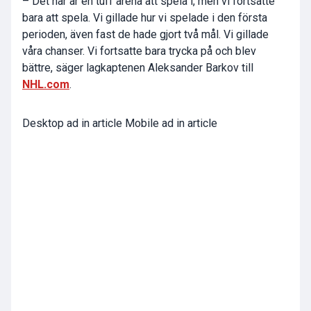
– Det här är en tuff arena att spela i, men vi fortsatte
bara att spela. Vi gillade hur vi spelade i den första
perioden, även fast de hade gjort två mål. Vi gillade
våra chanser. Vi fortsatte bara trycka på och blev
bättre, säger lagkaptenen
Aleksander Barkov
till
NHL.com
.
Desktop ad in article Mobile ad in article