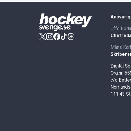
Ansvarig
Uffe Bodi
Chefreda
Måns Kar
Skribent
Digital S
Org.nr: 5
c/o Better
Norrlands
111 43 S