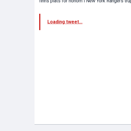
finns plats för honom i New York Rangers tru
Loading tweet...