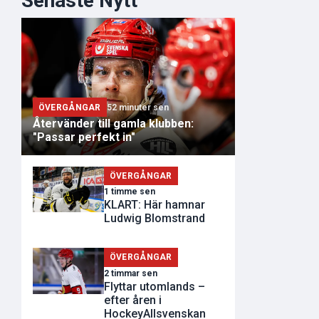
Senaste Nytt
ÖVERGÅNGAR
52 minuter sen
Återvänder till gamla klubben:
"Passar perfekt in"
ÖVERGÅNGAR
1 timme sen
KLART: Här hamnar
Ludwig Blomstrand
ÖVERGÅNGAR
2 timmar sen
Flyttar utomlands –
efter åren i
HockeyAllsvenskan