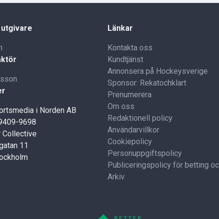
 utgivare
Länkar
n
Kontakta oss
ktör
Kundtjänst
Annonsera på Hockeysverige
lsson
Sponsor: Rekatochklart
er
Prenumerera
Om oss
portsmedia i Norden AB
Redaktionell policy
59409-9698
Användarvillkor
 Collective
Cookiepolicy
gatan 11
Personuppgiftspolicy
tockholm
Publiceringspolicy för betting o
Arkiv