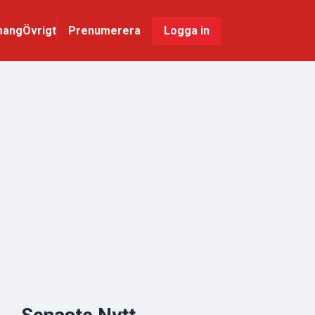
mang
Övrigt
Logga in
Prenumerera