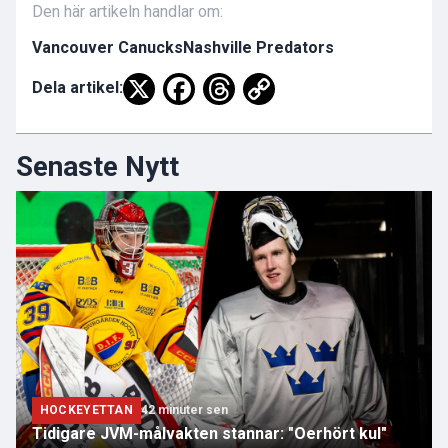
Den här artikeln handlar om:
Vancouver Canucks
Nashville Predators
Dela artikel:
Senaste Nytt
HOCKEYETTAN
42 minuter sen
Tidigare JVM-målvakten stannar: "Oerhört kul"