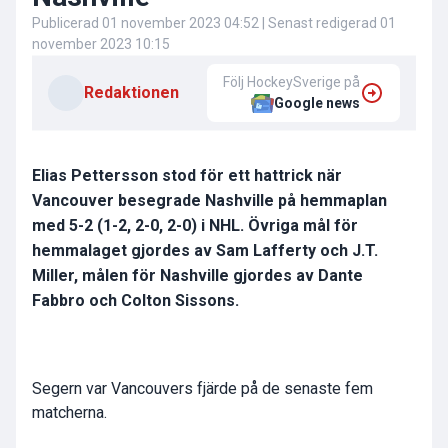
Publicerad
01 november 2023 04:52
| Senast redigerad
01
november 2023 10:15
Följ HockeySverige på
Redaktionen
Google news
Elias Pettersson stod för ett hattrick när
Vancouver besegrade Nashville på hemmaplan
med 5-2 (1-2, 2-0, 2-0) i NHL. Övriga mål för
hemmalaget gjordes av Sam Lafferty och J.T.
Miller, målen för Nashville gjordes av Dante
Fabbro och Colton Sissons.
Segern var Vancouvers fjärde på de senaste fem
matcherna.