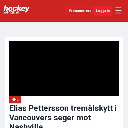
☰
Prenumerera
Logga in
ANNONS
Senaste Nytt
YouTube
SHL
Evenemang
Övrigt
NHL
Elias Pettersson tremålskytt i
Vancouvers seger mot
Nashville