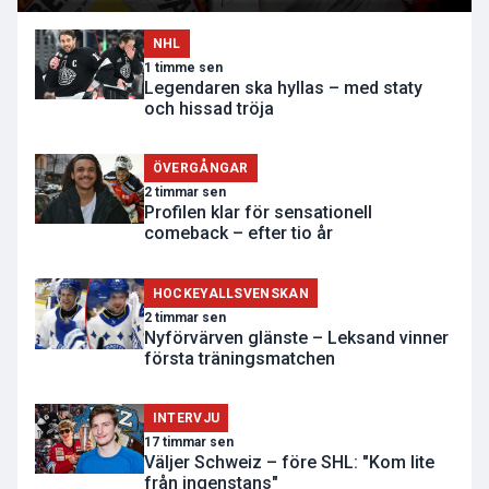
NHL
1 timme sen
Legendaren ska hyllas – med staty
och hissad tröja
ÖVERGÅNGAR
2 timmar sen
Profilen klar för sensationell
comeback – efter tio år
HOCKEYALLSVENSKAN
2 timmar sen
Nyförvärven glänste – Leksand vinner
första träningsmatchen
INTERVJU
17 timmar sen
Väljer Schweiz – före SHL: "Kom lite
från ingenstans"