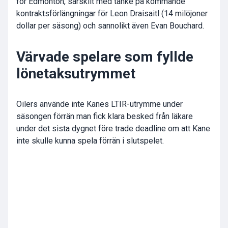
för Edmonton, särskilt med tanke på kommande
kontraktsförlängningar för Leon Draisaitl (14 milöjoner
dollar per säsong) och sannolikt även Evan Bouchard.
Värvade spelare som fyllde
lönetaksutrymmet
Oilers använde inte Kanes LTIR-utrymme under
säsongen förrän man fick klara besked från läkare
under det sista dygnet före trade deadline om att Kane
inte skulle kunna spela förrän i slutspelet.