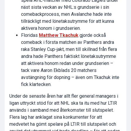
spela AHL-matcher med Colorado Eagles under
näst sista veckan av NHL:s grundserie i sin
comebackprocess, men Avalanche hade inte
tillräckligt med lönetaksutrymme för att kunna
aktivera honom i grundserien.
Floridas
Matthew Tkachuk
gjorde också
comeback i första matchen av Panthers andra
raka Stanley Cup-jakt, men till skillnad från flera
andra hade Panthers faktiskt lönetaksutrymme
att aktivera honom redan under grundserien –
tack vare Aaron Ekblads 20 matchers
avstängning för dopning – även om Tkachuk inte
fick klartecken.
Under de senaste åren har allt fler general managers i
ligan uttryckt stöd för att NHL ska ta itu med hur LTIR
används i samband med återkomster till slutspelet.
Flera lag har anklagat sina konkurrenter för att
medvetet ha gömt spelare på LTIR till slutspelet och