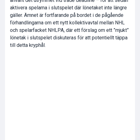
använt det utrymmet vid trade deadline – för att sedan
aktivera spelarna i slutspelet där lönetaket inte längre
gäller. Ämnet är fortfarande på bordet i de pågående
förhandlingarna om ett nytt kollektivavtal mellan NHL
och spelarfacket NHLPA, där ett förslag om ett ”mjukt”
lönetak i slutspelet diskuteras för att potentiellt täppa
till detta kryphål.