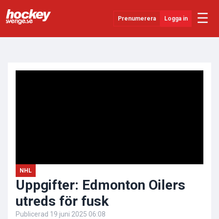
☰
Prenumerera
Logga in
ANNONS
Senaste Nytt
YouTube
SHL
Evenemang
Övrigt
NHL
Uppgifter: Edmonton Oilers
utreds för fusk
Publicerad
19 juni 2025 06:08