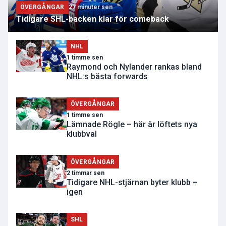
ÖVERGÅNGAR
27 minuter sen
Tidigare SHL-backen klar för comeback
NHL
1 timme sen
Raymond och Nylander rankas bland
NHL:s bästa forwards
ÖVERGÅNGAR
1 timme sen
Lämnade Rögle – här är löftets nya
klubbval
ÖVERGÅNGAR
2 timmar sen
Tidigare NHL-stjärnan byter klubb –
igen
SHL