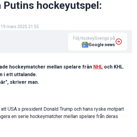
 Putins hockeyutspel:
d
19 mars 2025 21:55
Följ HockeySverige på
Google news
rade hockeymatcher mellan spelare från
NHL
och KHL.
 i ett uttalande.
är", skriver man.
 att USA:s president Donald Trump och hans ryske motpart
rangera en serie hockeymatcher mellan spelare från deras