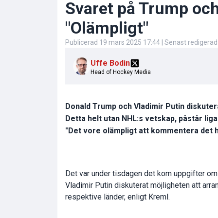
Svaret på Trump och
"Olämpligt"
Publicerad
19 mars 2025 17:44
| Senast redigera
Uffe Bodin
Head of Hockey Media
Donald Trump och Vladimir Putin diskute
Detta helt utan NHL:s vetskap, påstår ligan
"Det vore olämpligt att kommentera det h
Det var under tisdagen det kom uppgifter om
Vladimir Putin diskuterat möjligheten att ar
respektive länder, enligt Kreml.