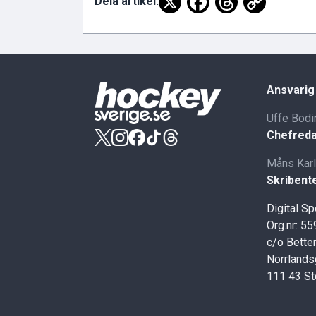
Dela artikel:
Ansvarig
Uffe Bodi
Chefreda
Måns Kar
Skribent
Digital S
Org.nr: 5
c/o Better
Norrlands
111 43 S