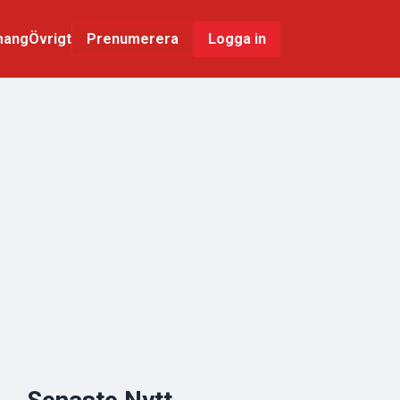
mang
Övrigt
Logga in
Prenumerera