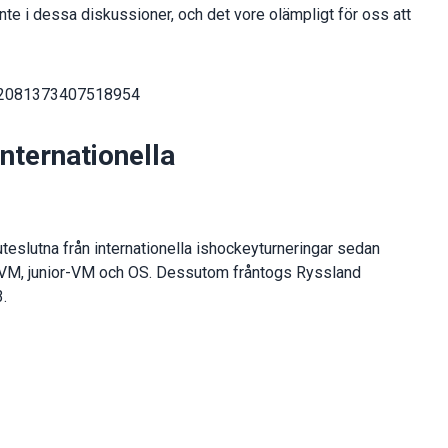
te i dessa diskussioner, och det vore olämpligt för oss att
1902081373407518954
nternationella
teslutna från internationella ishockeyturneringar sedan
r VM, junior-VM och OS. Dessutom fråntogs Ryssland
.