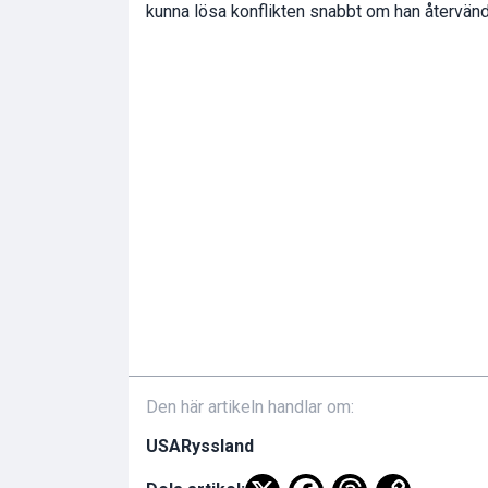
kunna lösa konflikten snabbt om han återvände
Den här artikeln handlar om:
USA
Ryssland