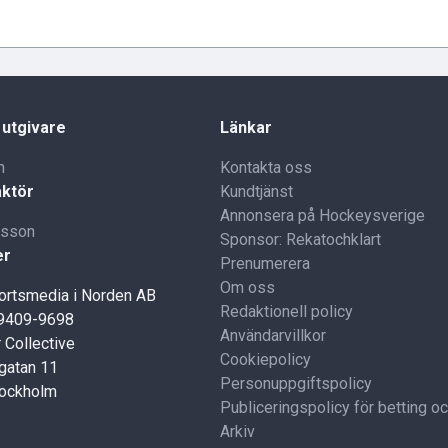
 utgivare
Länkar
n
Kontakta oss
ktör
Kundtjänst
Annonsera på Hockeysverige
lsson
Sponsor: Rekatochklart
er
Prenumerera
Om oss
portsmedia i Norden AB
Redaktionell policy
59409-9698
Användarvillkor
 Collective
Cookiepolicy
gatan 11
Personuppgiftspolicy
tockholm
Publiceringspolicy för betting o
Arkiv