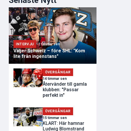
Senaste Nytt
INTERVJU
12 timmar sen
Väljer Schweiz – före SHL: "Kom
lite från ingenstans"
ÖVERGÅNGAR
14 timmar sen
Återvänder till gamla
klubben: "Passar
perfekt in"
ÖVERGÅNGAR
15 timmar sen
KLART: Här hamnar
Ludwig Blomstrand