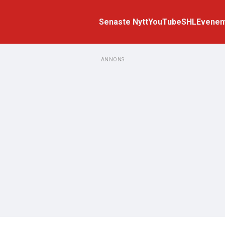
Senaste Nytt
YouTube
SHL
Evene
ANNONS