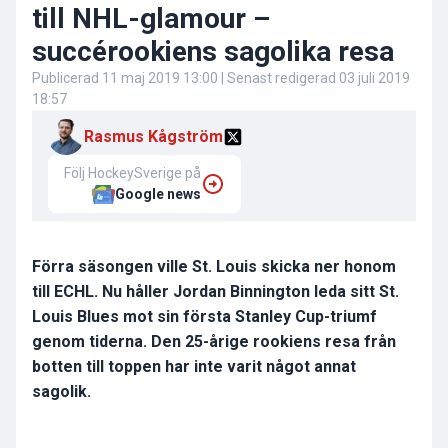
till NHL-glamour –
succérookiens sagolika resa
Publicerad
11 maj 2019 13:00
| Senast redigerad
03 juli 2019
18:57
Rasmus Kågström
Följ HockeySverige på
Google news
Förra säsongen ville St. Louis skicka ner honom
till ECHL. Nu håller Jordan Binnington leda sitt St.
Louis Blues mot sin första Stanley Cup-triumf
genom tiderna. Den 25-årige rookiens resa från
botten till toppen har inte varit något annat
sagolik.