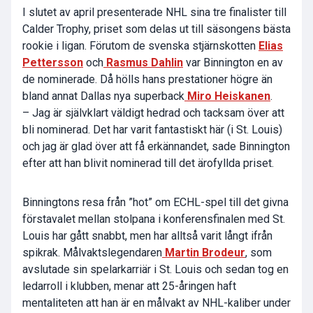
I slutet av april presenterade NHL sina tre finalister till
Calder Trophy, priset som delas ut till säsongens bästa
rookie i ligan. Förutom de svenska stjärnskotten
Elias
Pettersson
och
Rasmus Dahlin
var Binnington en av
de nominerade. Då hölls hans prestationer högre än
bland annat Dallas nya superback
Miro Heiskanen
.
– Jag är självklart väldigt hedrad och tacksam över att
bli nominerad. Det har varit fantastiskt här (i St. Louis)
och jag är glad över att få erkännandet, sade Binnington
efter att han blivit nominerad till det ärofyllda priset.
Binningtons resa från ”hot” om ECHL-spel till det givna
förstavalet mellan stolpana i konferensfinalen med St.
Louis har gått snabbt, men har alltså varit långt ifrån
spikrak. Målvaktslegendaren
Martin Brodeur
, som
avslutade sin spelarkarriär i St. Louis och sedan tog en
ledarroll i klubben, menar att 25-åringen haft
mentaliteten att han är en målvakt av NHL-kaliber under