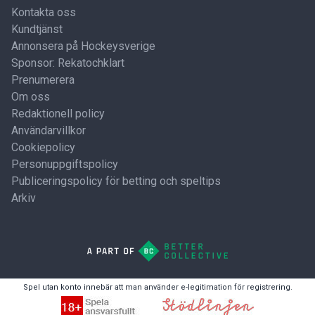
Kontakta oss
Kundtjänst
Annonsera på Hockeysverige
Sponsor: Rekatochklart
Prenumerera
Om oss
Redaktionell policy
Användarvillkor
Cookiepolicy
Personuppgiftspolicy
Publiceringspolicy för betting och speltips
Arkiv
Spel utan konto innebär att man använder e-legitimation för registrering.