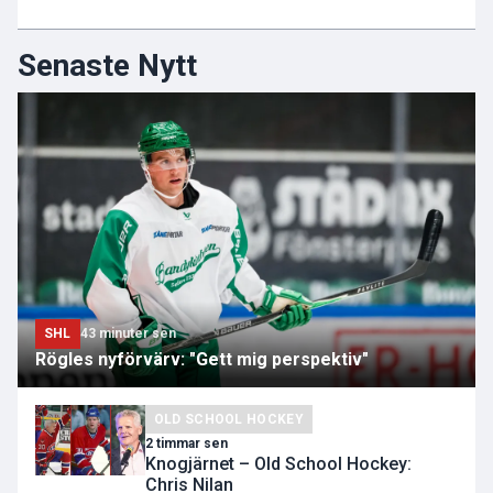
Senaste Nytt
SHL
43 minuter sen
Rögles nyförvärv: "Gett mig perspektiv"
OLD SCHOOL HOCKEY
2 timmar sen
Knogjärnet – Old School Hockey:
Chris Nilan