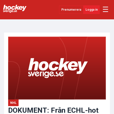
☰
Prenumerera
Logga in
ANNONS
Senaste Nytt
YouTube
SHL
Evenemang
Övrigt
NHL
DOKUMENT: Från ECHL-hot