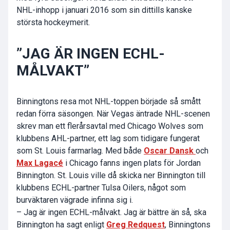
NHL-inhopp i januari 2016 som sin dittills kanske
största hockeymerit.
”JAG ÄR INGEN ECHL-
MÅLVAKT”
Binningtons resa mot NHL-toppen började så smått
redan förra säsongen. När Vegas äntrade NHL-scenen
skrev man ett flerårsavtal med Chicago Wolves som
klubbens AHL-partner, ett lag som tidigare fungerat
som St. Louis farmarlag. Med både
Oscar Dansk
och
Max Lagacé
i Chicago fanns ingen plats för Jordan
Binnington. St. Louis ville då skicka ner Binnington till
klubbens ECHL-partner Tulsa Oilers, något som
burväktaren vägrade infinna sig i.
– Jag är ingen ECHL-målvakt. Jag är bättre än så, ska
Binnington ha sagt enligt
Greg Redquest
, Binningtons