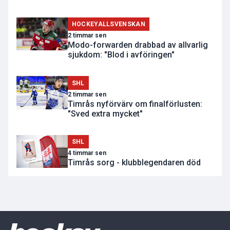
HOCKEYALLSVENSKAN
2 timmar sen
Modo-forwarden drabbad av allvarlig
sjukdom: "Blod i avföringen"
SHL
2 timmar sen
Timrås nyförvärv om finalförlusten:
"Sved extra mycket"
SHL
4 timmar sen
Timrås sorg - klubblegendaren död