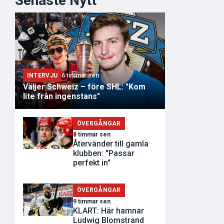
Senaste Nytt
INTERVJU
6 timmar sen
Väljer Schweiz – före SHL: "Kom
lite från ingenstans"
ÖVERGÅNGAR
8 timmar sen
Återvänder till gamla
klubben: "Passar
perfekt in"
ÖVERGÅNGAR
9 timmar sen
KLART: Här hamnar
Ludwig Blomstrand