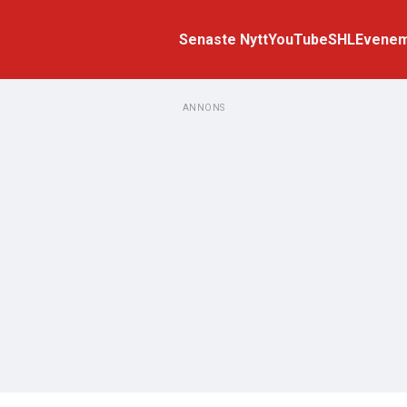
Senaste Nytt
YouTube
SHL
Evene
ANNONS