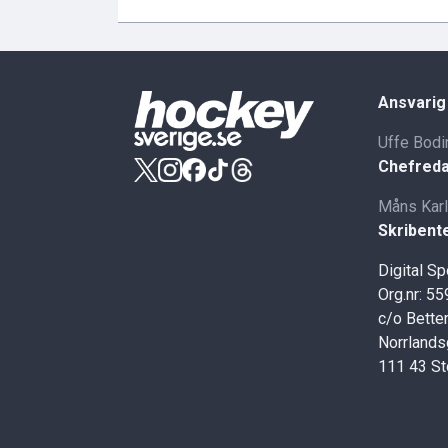
Ansvarig
Uffe Bodi
Chefreda
Måns Kar
Skribent
Digital S
Org.nr: 5
c/o Better
Norrlands
111 43 S