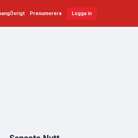
mang
Övrigt
Logga in
Prenumerera