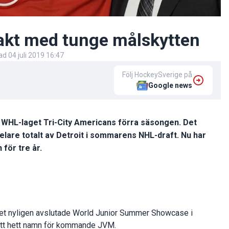
rakt med tunge målskytten
rad
04 juli 2019 16:47
Följ HockeySverige på
Google news
r WHL-laget Tri-City Americans förra säsongen. Det
elare totalt av Detroit i sommarens NHL-draft. Nu har
för tre år.
et nyligen avslutade World Junior Summer Showcase i
 ett hett namn för kommande JVM.