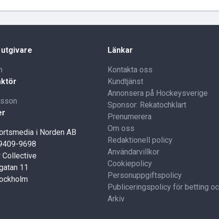
 utgivare
Länkar
n
Kontakta oss
ktör
Kundtjänst
Annonsera på Hockeysverige
lsson
Sponsor: Rekatochklart
er
Prenumerera
Om oss
portsmedia i Norden AB
Redaktionell policy
59409-9698
Användarvillkor
 Collective
Cookiepolicy
gatan 11
Personuppgiftspolicy
tockholm
Publiceringspolicy för betting o
Arkiv