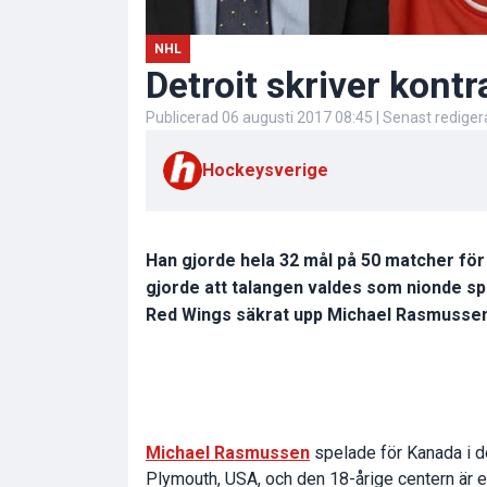
NHL
Detroit skriver kont
Publicerad
06 augusti 2017 08:45
| Senast redige
Hockeysverige
Han gjorde hela 32 mål på 50 matcher fö
gjorde att talangen valdes som nionde sp
Red Wings säkrat upp Michael Rasmussen 
Michael Rasmussen
spelade för Kanada i d
Plymouth, USA, och den 18-årige centern är