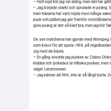
– Helt nöjd blir jag väl aldrig, men det har gå
– Jag började starkt och sprutade in poäng. S
men tränarna har varit nöjda med många saker
puck och jobbet jag gör framför motståndarna
göra poäng är det så klart bra, men jag blir f
De sex matcherna han gjorde med Winnipeg i d
som krävs för att spela i NHL på regelbunden
sig med de bästa.
– En gång snodde jag pucken av Zdeno Chára o
klubba och lyckades ta tillbaka pucken, men d
säger Lerumsonen.
– Jag känner att NHL inte är så långt borta. 