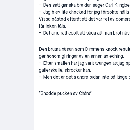
– Den satt ganska bra där, säger Carl Klingbe
– Jag blev lite chockad för jag försökte håll
Vissa påstod efteråt att det var fel av domar
får leken tåla.
– Det är ju rätt coolt att säga att man bröt näsa
Den brutna näsan som Dimmens knock resulter
ger honom gliringar av en annan anledning.
– Efter smällen har jag varit tvungen att jag 
gallerskalle, skrockar han.
– Men det är det å andra sidan inte så länge 
”Snodde pucken av Chára”