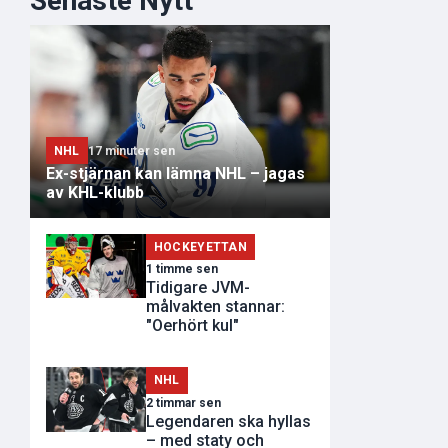
Senaste Nytt
NHL
17 minuter sen
Ex-stjärnan kan lämna NHL – jagas
av KHL-klubb
HOCKEYETTAN
1 timme sen
Tidigare JVM-
målvakten stannar:
"Oerhört kul"
NHL
2 timmar sen
Legendaren ska hyllas
– med staty och