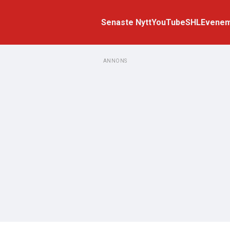
Senaste Nytt
YouTube
SHL
Evene
ANNONS