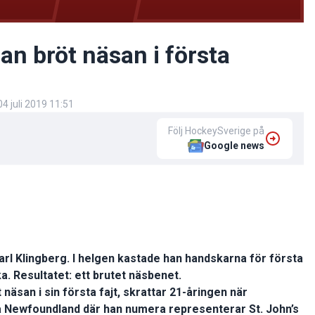
an bröt näsan i första
04 juli 2019 11:51
Följ HockeySverige på
Google news
Carl Klingberg. I helgen kastade han handskarna för första
a. Resultatet: ett brutet näsbenet.
t näsan i sin första fajt, skrattar 21-åringen när
 Newfoundland där han numera representerar St. John’s