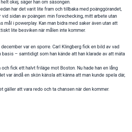
tt helt okej, säger han om säsongen.
edan har det varit lite fram och tillbaka med poänggörandet,
 vid sidan av poängen: min forechecking, mitt arbete utan
s mål i powerplay. Kan man bidra med saker även utan att
aktiskt lite besviken när målen inte kommer.
ecember var en sporre. Carl Klingberg fick en bild av vad
 basis – samtidigt som han kände att han klarade av att mäta
ch fick ett halvt friläge mot Boston. Nu hade han en lång
et var ändå en skön känsla att känna att man kunde spela där,
Det gäller att vara redo och ta chansen när den kommer.