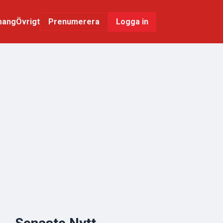
mang
Övrigt
Logga in
Prenumerera