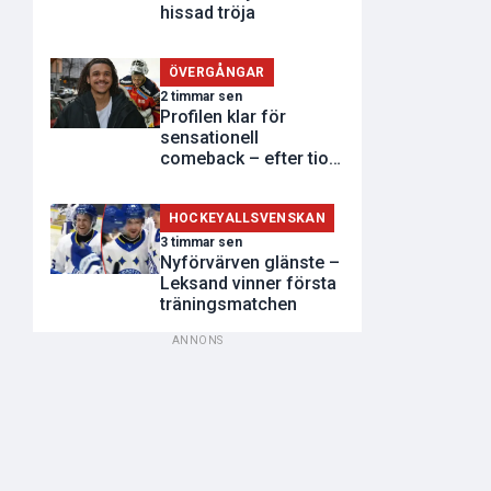
hissad tröja
ÖVERGÅNGAR
2 timmar sen
Profilen klar för
sensationell
comeback – efter tio
år
HOCKEYALLSVENSKAN
3 timmar sen
Nyförvärven glänste –
Leksand vinner första
träningsmatchen
ANNONS