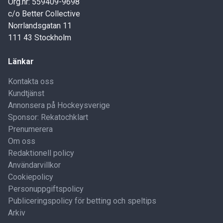
Org.nr: 559409-9698
c/o Better Collective
Norrlandsgatan 11
111 43 Stockholm
Länkar
Kontakta oss
Kundtjänst
Annonsera på Hockeysverige
Sponsor: Rekatochklart
Prenumerera
Om oss
Redaktionell policy
Användarvillkor
Cookiepolicy
Personuppgiftspolicy
Publiceringspolicy för betting och speltips
Arkiv