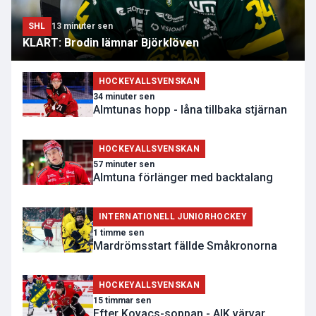
SHL
13 minuter sen
KLART: Brodin lämnar Björklöven
HOCKEYALLSVENSKAN
34 minuter sen
Almtunas hopp - låna tillbaka stjärnan
HOCKEYALLSVENSKAN
57 minuter sen
Almtuna förlänger med backtalang
INTERNATIONELL JUNIORHOCKEY
1 timme sen
Mardrömsstart fällde Småkronorna
HOCKEYALLSVENSKAN
15 timmar sen
Efter Kovacs-soppan - AIK värvar