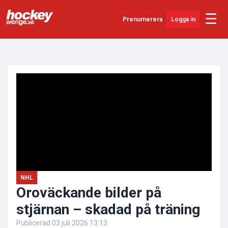
☰
Prenumerera
Logga in
ANNONS
Senaste Nytt
YouTube
SHL
Evenemang
Övrigt
NHL
Oroväckande bilder på
stjärnan – skadad på träning
Publicerad
03 juli 2026 13:13