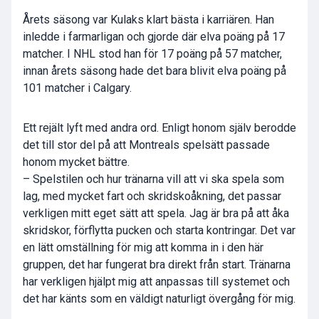
Årets säsong var Kulaks klart bästa i karriären. Han
inledde i farmarligan och gjorde där elva poäng på 17
matcher. I NHL stod han för 17 poäng på 57 matcher,
innan årets säsong hade det bara blivit elva poäng på
101 matcher i Calgary.
Ett rejält lyft med andra ord. Enligt honom själv berodde
det till stor del på att Montreals spelsätt passade
honom mycket bättre.
– Spelstilen och hur tränarna vill att vi ska spela som
lag, med mycket fart och skridskoåkning, det passar
verkligen mitt eget sätt att spela. Jag är bra på att åka
skridskor, förflytta pucken och starta kontringar. Det var
en lätt omställning för mig att komma in i den här
gruppen, det har fungerat bra direkt från start. Tränarna
har verkligen hjälpt mig att anpassas till systemet och
det har känts som en väldigt naturligt övergång för mig.