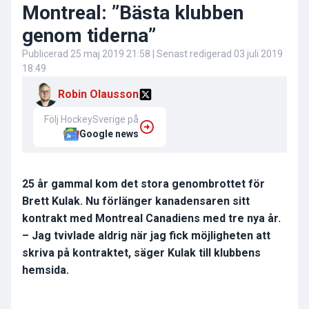
Montreal: ”Bästa klubben
genom tiderna”
Publicerad
25 maj 2019 21:58
| Senast redigerad
03 juli 2019
18:49
Robin Olausson
Följ HockeySverige på
Google news
25 år gammal kom det stora genombrottet för
Brett Kulak. Nu förlänger kanadensaren sitt
kontrakt med Montreal Canadiens med tre nya år.
– Jag tvivlade aldrig när jag fick möjligheten att
skriva på kontraktet, säger Kulak till klubbens
hemsida.