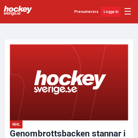
☰
Prenumerera
Logga in
ANNONS
Senaste Nytt
YouTube
SHL
Evenemang
Övrigt
NHL
Genombrottsbacken stannar i