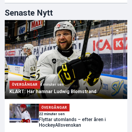
Senaste Nytt
ÖVERGÅNGAR
4 minuter sen
KLART: Här hamnar Ludwig Blomstrand
ÖVERGÅNGAR
22 minuter sen
Flyttar utomlands – efter åren i
HockeyAllsvenskan