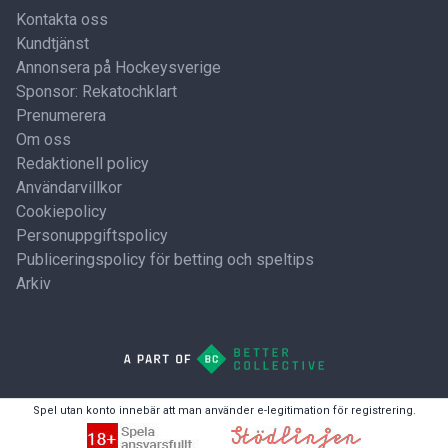
Kontakta oss
Kundtjänst
Annonsera på Hockeysverige
Sponsor: Rekatochklart
Prenumerera
Om oss
Redaktionell policy
Användarvillkor
Cookiepolicy
Personuppgiftspolicy
Publiceringspolicy för betting och speltips
Arkiv
Spel utan konto innebär att man använder e-legitimation för registrering.