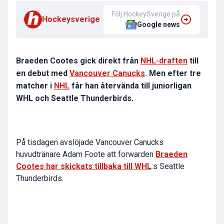
Följ HockeySverige på
Hockeysverige
Google news
Braeden Cootes gick direkt från
NHL-draften
till
en debut med
Vancouver Canucks
. Men efter tre
matcher i
NHL
får han återvända till juniorligan
WHL och Seattle Thunderbirds.
På tisdagen avslöjade Vancouver Canucks
huvudtränare Adam Foote att forwarden
Braeden
Cootes har skickats tillbaka till WHL
:s Seattle
Thunderbirds.