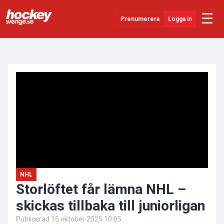
☰
Prenumerera
Logga in
ANNONS
Senaste Nytt
YouTube
SHL
Evenemang
Övrigt
NHL
Storlöftet får lämna NHL –
skickas tillbaka till juniorligan
Publicerad
15 oktober 2025 10:05