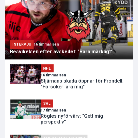
INTERVJU
16 timmar sen
Besvikelsen efter avskedet: "Bara märkligt"
NHL
16 timmar sen
Stjärnans skada öppnar för Frondell:
"Försöker lära mig"
SHL
17 timmar sen
Rögles nyförvärv: "Gett mig
perspektiv"