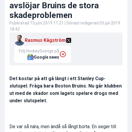
avslöjar Bruins de stora
skadeproblemen
Publicerad
15 juni 2019 11:21
| Senast redigerad
03 juli 2019
18:42
Rasmus Kågström
Följ HockeySverige på
Google news
Det kostar på att gå långt i ett Stanley Cup-
slutspel. Fråga bara Boston Bruins. Nu går klubben
ut med de skador som lagets spelare drogs med
under slutspelet.
De var så nära, men ändå så långt borta. En seger till