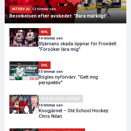
INTERVJU
13 timmar sen
Besvikelsen efter avskedet: "Bara märkligt"
NHL
14 timmar sen
Stjärnans skada öppnar för Frondell:
"Försöker lära mig"
SHL
15 timmar sen
Rögles nyförvärv: "Gett mig
perspektiv"
OLD SCHOOL HOCKEY
16 timmar sen
Knogjärnet – Old School Hockey:
Chris Nilan