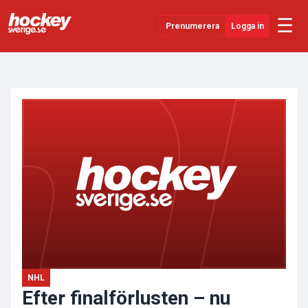
☰
Prenumerera
Logga in
ANNONS
Senaste Nytt
YouTube
SHL
Evenemang
Övrigt
NHL
Efter finalförlusten – nu