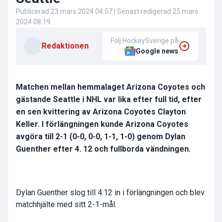
Publicerad
23 mars 2024 04:57
| Senast redigerad
25 mars
2024 08:19
Följ HockeySverige på
Redaktionen
Google news
Matchen mellan hemmalaget Arizona Coyotes och
gästande Seattle i NHL var lika efter full tid, efter
en sen kvittering av Arizona Coyotes Clayton
Keller. I förlängningen kunde Arizona Coyotes
avgöra till 2-1 (0-0, 0-0, 1-1, 1-0) genom Dylan
Guenther efter 4. 12 och fullborda vändningen.
Dylan Guenther
slog till 4.12 in i förlängningen och blev
matchhjälte med sitt 2-1-mål.