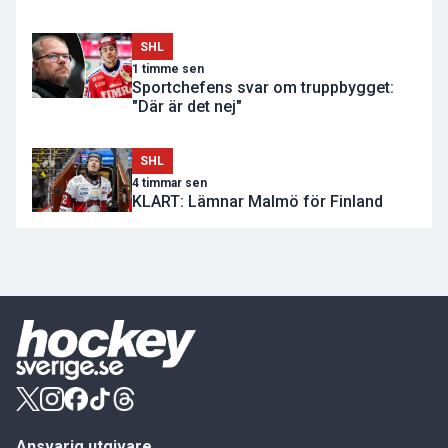
SHL
1 timme sen
Sportchefens svar om truppbygget:
"Där är det nej"
SHL
4 timmar sen
KLART: Lämnar Malmö för Finland
Ansvarig utgivare