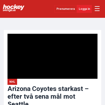
☰
Prenumerera
Logga in
ANNONS
Senaste Nytt
YouTube
SHL
Evenemang
Övrigt
NHL
Arizona Coyotes starkast –
efter två sena mål mot
Seattle