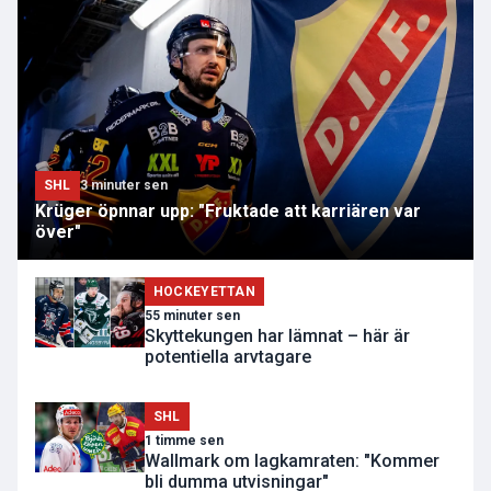
SHL
3 minuter sen
Krüger öpnnar upp: "Fruktade att karriären var
över"
HOCKEYETTAN
55 minuter sen
Skyttekungen har lämnat – här är
potentiella arvtagare
SHL
1 timme sen
Wallmark om lagkamraten: "Kommer
bli dumma utvisningar"