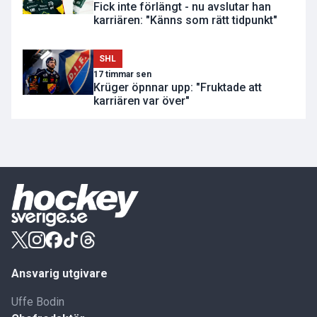
Fick inte förlängt - nu avslutar han
karriären: "Känns som rätt tidpunkt"
SHL
17 timmar sen
Krüger öpnnar upp: "Fruktade att
karriären var över"
Ansvarig utgivare
Uffe Bodin