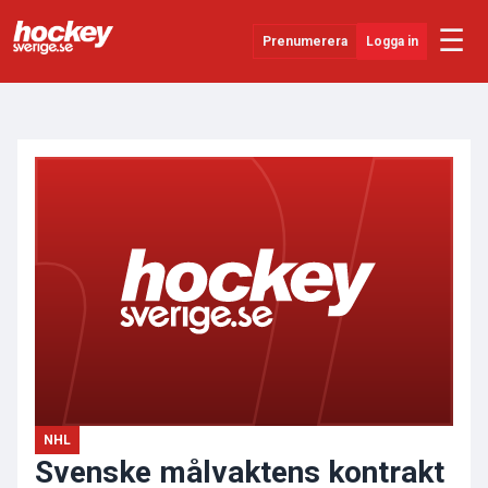
☰
Prenumerera
Logga in
ANNONS
Senaste Nytt
YouTube
SHL
Evenemang
Övrigt
NHL
Svenske målvaktens kontrakt