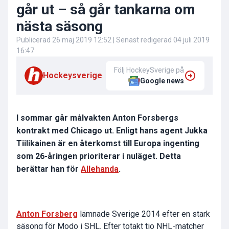
går ut – så går tankarna om
nästa säsong
Publicerad
26 maj 2019 12:52
| Senast redigerad
04 juli 2019
16:47
Följ HockeySverige på
Hockeysverige
Google news
I sommar går målvakten Anton Forsbergs
kontrakt med Chicago ut. Enligt hans agent Jukka
Tiilikainen är en återkomst till Europa ingenting
som 26-åringen prioriterar i nuläget. Detta
berättar han för
Allehanda
.
Anton Forsberg
lämnade Sverige 2014 efter en stark
säsong för Modo i SHL. Efter totakt tio NHL-matcher