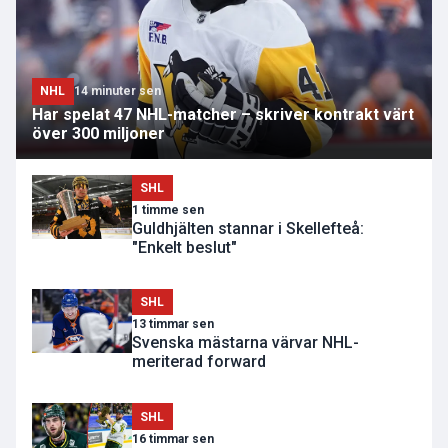
NHL
14 minuter sen
Har spelat 47 NHL-matcher – skriver kontrakt värt
över 300 miljoner
SHL
1 timme sen
Guldhjälten stannar i Skellefteå:
"Enkelt beslut"
SHL
13 timmar sen
Svenska mästarna värvar NHL-
meriterad forward
SHL
16 timmar sen