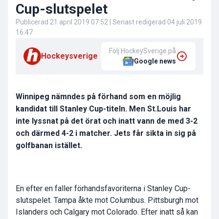
Cup-slutspelet
Publicerad
21 april 2019 07:52
| Senast redigerad
04 juli 2019
16:47
Följ HockeySverige på
Hockeysverige
Google news
Winnipeg nämndes på förhand som en möjlig
kandidat till Stanley Cup-titeln. Men St.Louis har
inte lyssnat på det örat och inatt vann de med 3-2
och därmed 4-2 i matcher. Jets får sikta in sig på
golfbanan istället.
En efter en faller förhandsfavoriterna i Stanley Cup-
slutspelet. Tampa åkte mot Columbus. Pittsburgh mot
Islanders och Calgary mot Colorado. Efter inatt så kan