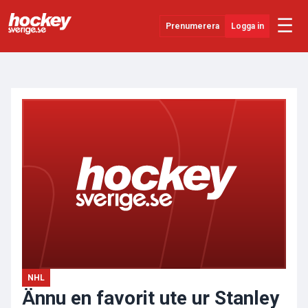
☰
Prenumerera
Logga in
ANNONS
Senaste Nytt
YouTube
SHL
Evenemang
Övrigt
NHL
Ännu en favorit ute ur Stanley