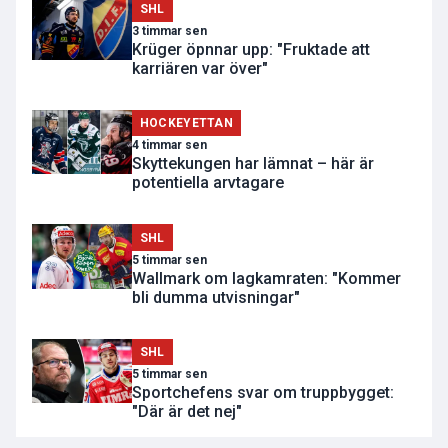
SHL
3 timmar sen
Krüger öpnnar upp: "Fruktade att
karriären var över"
HOCKEYETTAN
4 timmar sen
Skyttekungen har lämnat – här är
potentiella arvtagare
SHL
5 timmar sen
Wallmark om lagkamraten: "Kommer
bli dumma utvisningar"
SHL
5 timmar sen
Sportchefens svar om truppbygget:
"Där är det nej"