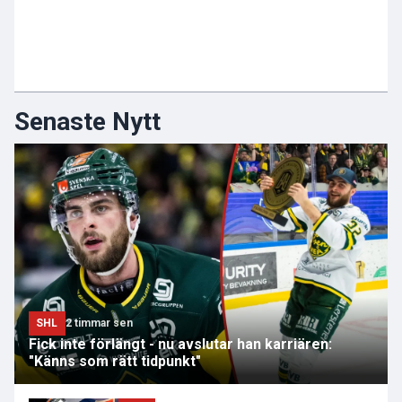
Senaste Nytt
SHL
2 timmar sen
Fick inte förlängt - nu avslutar han karriären:
"Känns som rätt tidpunkt"