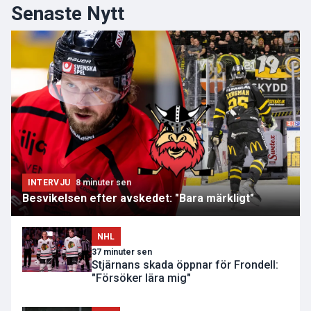
Senaste Nytt
INTERVJU
8 minuter sen
Besvikelsen efter avskedet: "Bara märkligt"
NHL
37 minuter sen
Stjärnans skada öppnar för Frondell:
"Försöker lära mig"