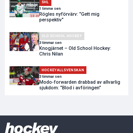
SHL
1 timme sen
Rögles nyförvärv: "Gett mig
perspektiv"
OLD SCHOOL HOCKEY
3 timmar sen
Knogjärnet – Old School Hockey:
Chris Nilan
HOCKEYALLSVENSKAN
3 timmar sen
Modo-forwarden drabbad av allvarlig
sjukdom: "Blod i avföringen"