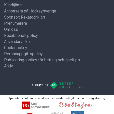
Kundtjänst
Annonsera på Hockeysverige
Sponsor: Rekatochklart
Prenumerera
Om oss
Redaktionell policy
Användarvillkor
Cookiepolicy
Personuppgiftspolicy
Publiceringspolicy för betting och speltips
Arkiv
Spel utan konto innebär att man använder e-legitimation för registrering.
ANNONS