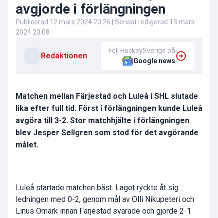
avgjorde i förlängningen
Publicerad
12 mars 2024 20:26
| Senast redigerad
13 mars
2024 20:08
Följ HockeySverige på
Redaktionen
Google news
Matchen mellan Färjestad och Luleå i SHL slutade
lika efter full tid. Först i förlängningen kunde Luleå
avgöra till 3-2. Stor matchhjälte i förlängningen
blev Jesper Sellgren som stod för det avgörande
målet.
Luleå startade matchen bäst. Laget ryckte åt sig
ledningen med 0-2, genom mål av Olli Nikupeteri och
Linus Omark innan Färjestad svarade och gjorde 2-1