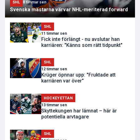
SHL
8 timmar sen
Svenska mästarna värvar NHL-meriterad forward
SHL
11 timmar sen
Fick inte förlängt - nu avslutar han
karriären: "Känns som rätt tidpunkt"
SHL
12 timmar sen
Krüger öpnnar upp: "Fruktade att
karriären var över"
HOCKEYETTAN
13 timmar sen
Skyttekungen har lämnat – här är
potentiella arvtagare
SHL