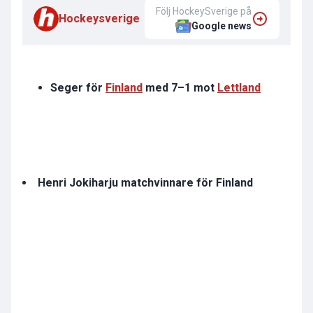
Följ HockeySverige på
Hockeysverige
Google news
Seger för
Finland
med 7–1 mot
Lettland
Henri Jokiharju matchvinnare för Finland