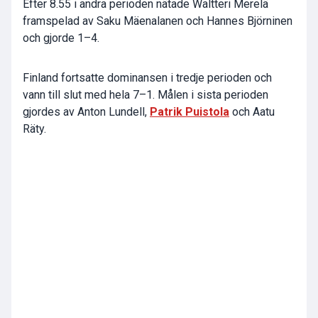
Efter 8.55 i andra perioden nätade Waltteri Merelä
framspelad av Saku Mäenalanen och Hannes Björninen
och gjorde 1–4.
Finland fortsatte dominansen i tredje perioden och
vann till slut med hela 7–1. Målen i sista perioden
gjordes av Anton Lundell,
Patrik Puistola
och Aatu
Räty.