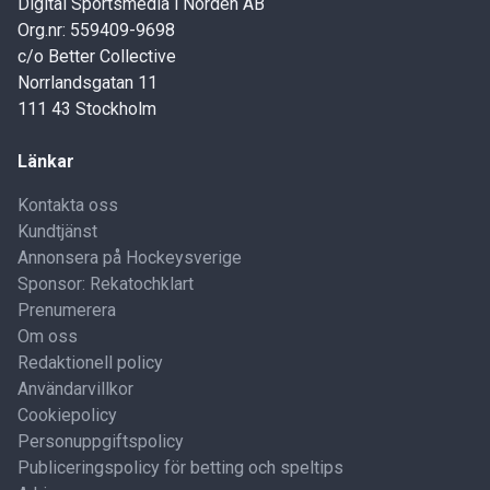
Digital Sportsmedia i Norden AB
Org.nr: 559409-9698
c/o Better Collective
Norrlandsgatan 11
111 43 Stockholm
Länkar
Kontakta oss
Kundtjänst
Annonsera på Hockeysverige
Sponsor: Rekatochklart
Prenumerera
Om oss
Redaktionell policy
Användarvillkor
Cookiepolicy
Personuppgiftspolicy
Publiceringspolicy för betting och speltips