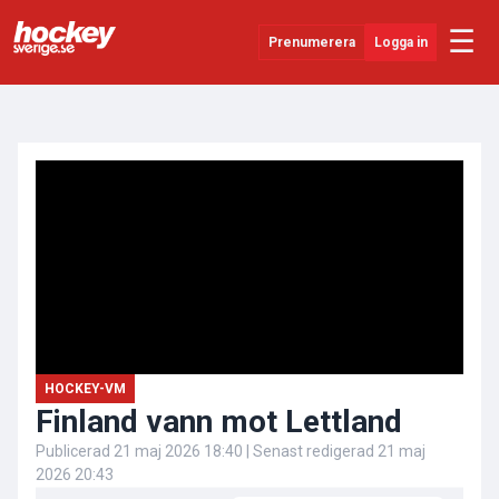
☰
Prenumerera
Logga in
ANNONS
Senaste Nytt
YouTube
SHL
Evenemang
Övrigt
HOCKEY-VM
Finland vann mot Lettland
Publicerad
21 maj 2026 18:40
| Senast redigerad
21 maj
2026 20:43