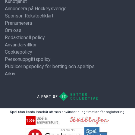
Kundtjänst
Annonsera på Hockeysverige
Sponsor: Rekatochklart
Prenumerera
Om oss
Redaktionell policy
Användarvillkor
Cookiepolicy
Personuppgiftspolicy
Publiceringspolicy för betting och speltips
Arkiv
Spel utan konto innebär att man använder e-legitimation för registrering.
ANNONS