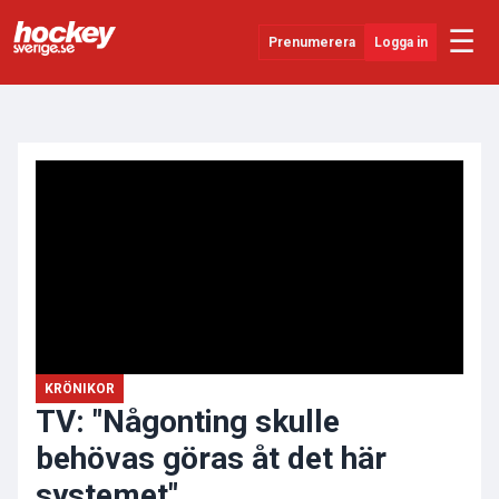
☰
Prenumerera
Logga in
ANNONS
Senaste Nytt
YouTube
SHL
Evenemang
Övrigt
KRÖNIKOR
TV: "Någonting skulle
behövas göras åt det här
systemet"