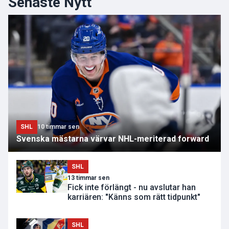
Senaste Nytt
SHL
10 timmar sen
Svenska mästarna värvar NHL-meriterad forward
SHL
13 timmar sen
Fick inte förlängt - nu avslutar han
karriären: "Känns som rätt tidpunkt"
SHL