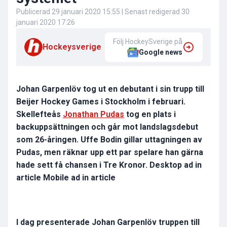
Publicerad
29 januari 2020 15:55
| Senast redigerad
30
januari 2020 17:26
Följ HockeySverige på
Hockeysverige
Google news
Johan Garpenlöv tog ut en debutant i sin trupp till
Beijer Hockey Games i Stockholm i februari.
Skellefteås
Jonathan Pudas
tog en plats i
backuppsättningen och går mot landslagsdebut
som 26-åringen. Uffe Bodin gillar uttagningen av
Pudas, men räknar upp ett par spelare han gärna
hade sett få chansen i Tre Kronor. Desktop ad in
article Mobile ad in article
I dag presenterade Johan Garpenlöv truppen till