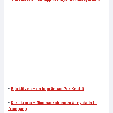
*
Björklöven – en begränsad Per Kenttä
*
Karlskrona – flippmackskungen är nyckeln till
framgång