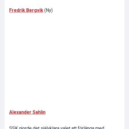
Fredrik Bergvik
(Ny)
Alexander Sahlin
SSK gjorde det självklara valet att förlänga med