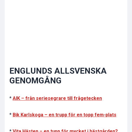
ENGLUNDS ALLSVENSKA
GENOMGÅNG
*
AIK – från seriesegrare till frågetecken
*
Bik Karlskoga – en trupp för en topp fem-plats
*
Vita Hästen – en tupp för mycket i hästgården?