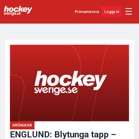
☰
Prenumerera
Logga in
ANNONS
Senaste Nytt
YouTube
SHL
Evenemang
Övrigt
KRÖNIKOR
ENGLUND: Blytunga tapp –