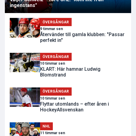
ingenstans"
ÖVERGÅNGAR
9 timmar sen
Återvänder till gamla klubben: "Passar
perfekt in"
ÖVERGÅNGAR
10 timmar sen
KLART: Här hamnar Ludwig
Blomstrand
ÖVERGÅNGAR
10 timmar sen
Flyttar utomlands – efter åren i
HockeyAllsvenskan
NHL
11 timmar sen