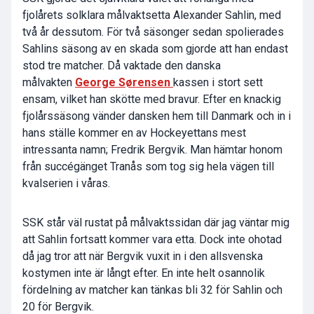
fjolårets solklara målvaktsetta Alexander Sahlin, med
två år dessutom. För två säsonger sedan spolierades
Sahlins säsong av en skada som gjorde att han endast
stod tre matcher. Då vaktade den danska
målvakten
George Sørensen
kassen i stort sett
ensam, vilket han skötte med bravur. Efter en knackig
fjolårssäsong vänder dansken hem till Danmark och in i
hans ställe kommer en av Hockeyettans mest
intressanta namn; Fredrik Bergvik. Man hämtar honom
från succégänget Tranås som tog sig hela vägen till
kvalserien i våras.
SSK står väl rustat på målvaktssidan där jag väntar mig
att Sahlin fortsatt kommer vara etta. Dock inte ohotad
då jag tror att när Bergvik vuxit in i den allsvenska
kostymen inte är långt efter. En inte helt osannolik
fördelning av matcher kan tänkas bli 32 för Sahlin och
20 för Bergvik.