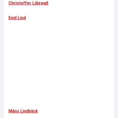
Christoffer Liljewall
Emil Lind
Måns Lindbäck