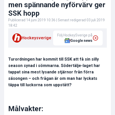
men spännande nyförvärv ger
SSK hopp
Publicerad
14 juni 2019 10:36
| Senast redigerad
03 juli 2019
18:42
Följ HockeySverige på
Hockeysverige
Google news
Turordningen har kommit till SSK att få sin silly
season synad i sömmarna. Södertälje-laget har
tappat sina mest lysande stjärnor från förra
säsongen – och frågan är om man har lyckats
täppa till luckorna som uppstått?
Målvakter: