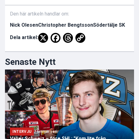
Den här artikeln handlar om:
Nick Olesen
Christopher Bengtsson
Södertälje SK
Dela artikel:
Senaste Nytt
INTERVJU
7 timmar sen
Väljer Schweiz – före SHL: "Kom lite från