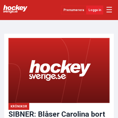
☰
Prenumerera
Logga in
ANNONS
Senaste Nytt
YouTube
SHL
Evenemang
Övrigt
KRÖNIKOR
SIBNER: Blåser Carolina bort