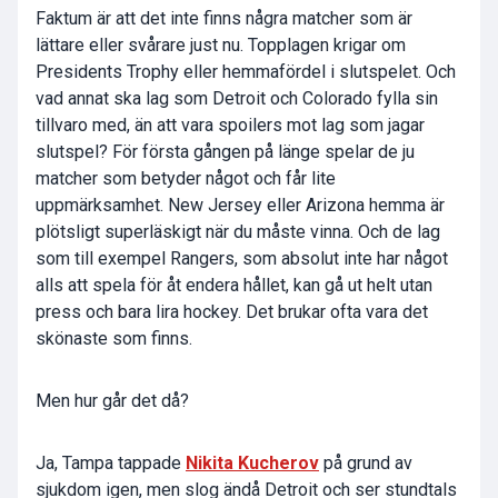
Faktum är att det inte finns några matcher som är
lättare eller svårare just nu. Topplagen krigar om
Presidents Trophy eller hemmafördel i slutspelet. Och
vad annat ska lag som Detroit och Colorado fylla sin
tillvaro med, än att vara spoilers mot lag som jagar
slutspel? För första gången på länge spelar de ju
matcher som betyder något och får lite
uppmärksamhet. New Jersey eller Arizona hemma är
plötsligt superläskigt när du måste vinna. Och de lag
som till exempel Rangers, som absolut inte har något
alls att spela för åt endera hållet, kan gå ut helt utan
press och bara lira hockey. Det brukar ofta vara det
skönaste som finns.
Men hur går det då?
Ja, Tampa tappade
Nikita Kucherov
på grund av
sjukdom igen, men slog ändå Detroit och ser stundtals