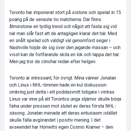
Toronto har imponerat stort på sistone och spelat in 15
poäng på de senaste tio matcherna. Där finns
åtminstone en tydlig trend och något att fästa sig vid
när man slår fast att de antagligen klarar det här. Med
en snålt spelad och väldigt väl genomförd seger i
Nashville höjde de sig över den jagande massan – och
visst kan de fortfarande skita en lök och tappa det här.
Men jag tror de clinchar redan efter helgen.
Toronto är intressant, för övrigt. Mina vänner Jonatan
och Linus i NHL-timmen hade en kul diskussion
omkring just detta i ett poddasvnitt tidigare i vintras.
Linus var inne på att Torontos unga stjärnor skulle börja
falna under pressen mot slutet av deras första NHL-
säsong. Jonatan menade att deras entusiasm istället
skulle fälla avgörandet i positiv mening. I det
avseendet har Hörnetts egen Cosmo Kramer – den