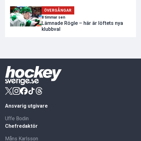
ÖVERGÅNGAR
8 timmar sen
Lämnade Rögle – här är löftets nya
klubbval
Ansvarig utgivare
Uffe Bodin
Chefredaktör
Måns Karlsson