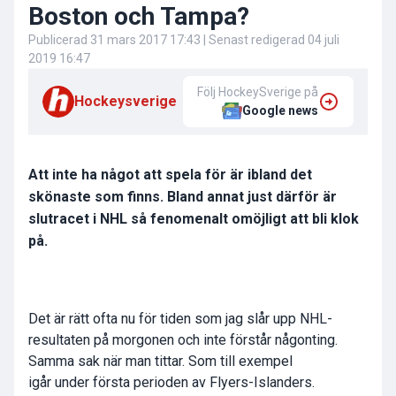
Boston och Tampa?
Publicerad
31 mars 2017 17:43
| Senast redigerad
04 juli
2019 16:47
Följ HockeySverige på
Hockeysverige
Google news
Att inte ha något att spela för är ibland det
skönaste som finns. Bland annat just därför är
slutracet i NHL så fenomenalt omöjligt att bli klok
på.
Det är rätt ofta nu för tiden som jag slår upp NHL-
resultaten på morgonen och inte förstår någonting.
Samma sak när man tittar. Som till exempel
igår under första perioden av Flyers-Islanders.