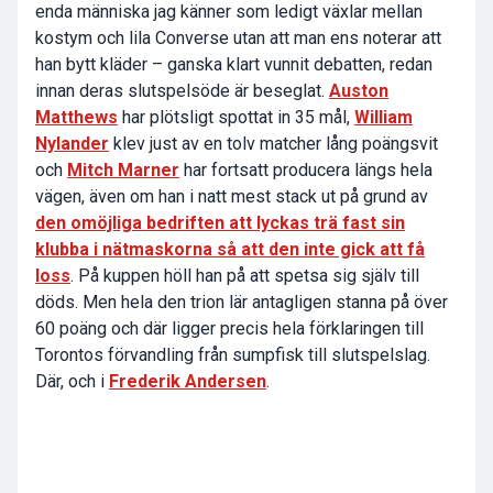
enda människa jag känner som ledigt växlar mellan
kostym och lila Converse utan att man ens noterar att
han bytt kläder – ganska klart vunnit debatten, redan
innan deras slutspelsöde är beseglat.
Auston
Matthews
har plötsligt spottat in 35 mål,
William
Nylander
klev just av en tolv matcher lång poängsvit
och
Mitch Marner
har fortsatt producera längs hela
vägen, även om han i natt mest stack ut på grund av
den omöjliga bedriften att lyckas trä fast sin
klubba i nätmaskorna så att den inte gick att få
loss
. På kuppen höll han på att spetsa sig själv till
döds. Men hela den trion lär antagligen stanna på över
60 poäng och där ligger precis hela förklaringen till
Torontos förvandling från sumpfisk till slutspelslag.
Där, och i
Frederik Andersen
.