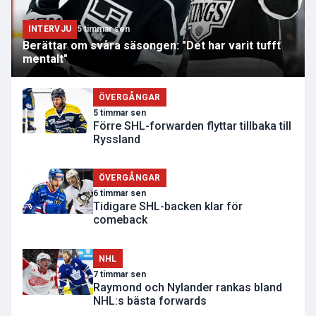
INTERVJU
5 timmar sen
Berättar om svåra säsongen: "Det har varit tufft
mentalt"
ÖVERGÅNGAR
5 timmar sen
Förre SHL-forwarden flyttar tillbaka till
Ryssland
ÖVERGÅNGAR
6 timmar sen
Tidigare SHL-backen klar för
comeback
NHL
7 timmar sen
Raymond och Nylander rankas bland
NHL:s bästa forwards