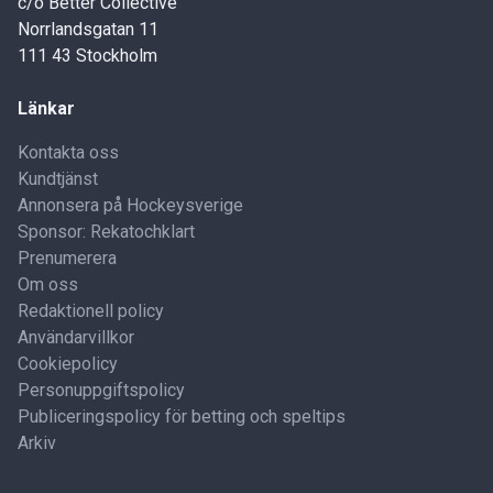
c/o Better Collective
Norrlandsgatan 11
111 43 Stockholm
Länkar
Kontakta oss
Kundtjänst
Annonsera på Hockeysverige
Sponsor: Rekatochklart
Prenumerera
Om oss
Redaktionell policy
Användarvillkor
Cookiepolicy
Personuppgiftspolicy
Publiceringspolicy för betting och speltips
Arkiv