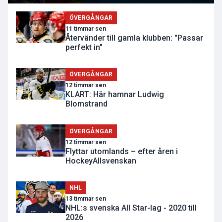
ÖVERGÅNGAR
11 timmar sen
Återvänder till gamla klubben: "Passar
perfekt in"
ÖVERGÅNGAR
12 timmar sen
KLART: Här hamnar Ludwig
Blomstrand
ÖVERGÅNGAR
12 timmar sen
Flyttar utomlands – efter åren i
HockeyAllsvenskan
NHL
13 timmar sen
NHL:s svenska All Star-lag - 2020 till
2026