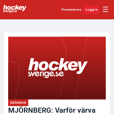
☰
Prenumerera
Logga in
ANNONS
Senaste Nytt
YouTube
SHL
Evenemang
Övrigt
KRÖNIKOR
MJÖRNBERG: Varför värva