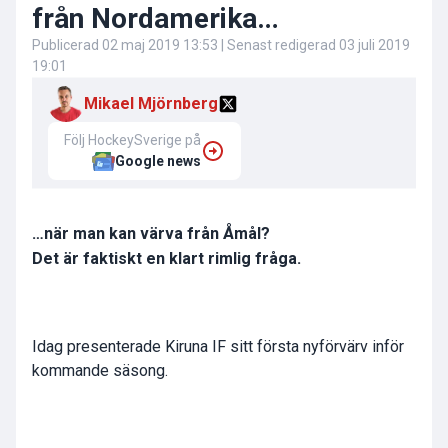
från Nordamerika…
Publicerad
02 maj 2019 13:53
| Senast redigerad
03 juli 2019
19:01
Mikael Mjörnberg
Följ HockeySverige på
Google news
…när man kan värva från Åmål?
Det är faktiskt en klart rimlig fråga.
Idag presenterade Kiruna IF sitt första nyförvärv inför
kommande säsong.