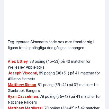
Teg-tryouten Simonetta hade sex man framför sig i
ligans totala poängliga den gångna säsongen.
Alex Uttley
, 98 poäng (45+53) på 40 matcher för
Wellesley Applejacks
Joseph Visconti
, 89 poäng (38+51) på 41 matcher för
Alliston Hornets
Matthew Rimac
, 81 poäng (39+42) på 37 matcher för
Glanbrook Rangers
Ryan Casselman
, 78 poäng (36+42) på 41 matcher för
Napanee Raiders
Matthew Magliozzi
, 78 poäng (36+42) på 42 matcher