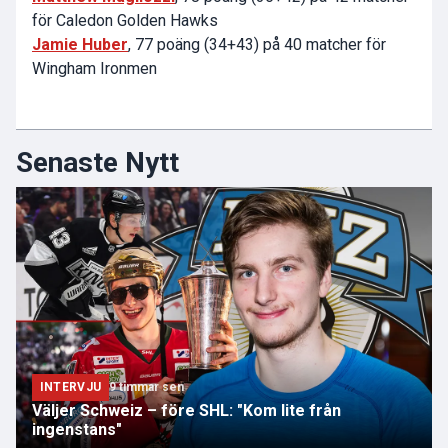
för Caledon Golden Hawks
Jamie Huber
, 77 poäng (34+43) på 40 matcher för
Wingham Ironmen
Senaste Nytt
INTERVJU
9 timmar sen
Väljer Schweiz – före SHL: "Kom lite från
ingenstans"