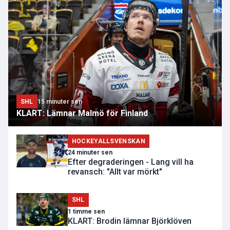
SHL
15 minuter sen
KLART: Lämnar Malmö för Finland
HOCKEYALLSVENSKAN
24 minuter sen
Efter degraderingen - Lang vill ha
revansch: "Allt var mörkt"
SHL
1 timme sen
KLART: Brodin lämnar Björklöven