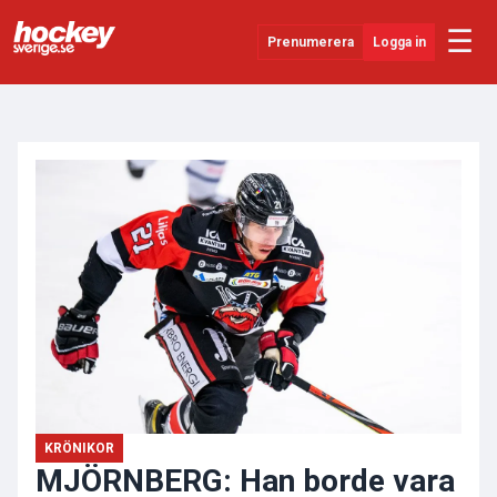
☰
Prenumerera
Logga in
ANNONS
Senaste Nytt
YouTube
SHL
Evenemang
Övrigt
KRÖNIKOR
MJÖRNBERG: Han borde vara