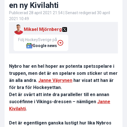
en ny Kivilahti
Publicerad
28 april 2021 21:54
| Senast redigerad
30 april
2021 10:49
Mikael Mjörnberg
Följ HockeySverige på
Google news
Nybro har en hel hoper av potenta spetsspelare i
truppen, men det är en spelare som sticker ut mer
än alla andra.
Janne Väyrynen
har visat att han är
för bra för Hockeyettan.
Det är svårt att inte dra paralleller till en annan
succéfinne i Vikings-dressen – nämligen
Janne
Kivilahti
.
Det är egentligen ganska lustigt hur lika Nybros