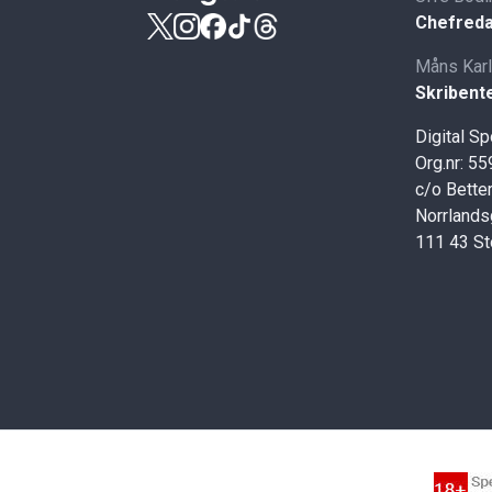
Chefreda
Måns Kar
Skribent
Digital S
Org.nr: 5
c/o Better
Norrlands
111 43 S