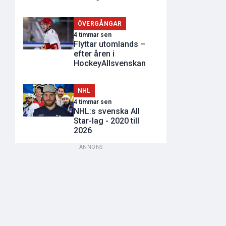
ÖVERGÅNGAR
4 timmar sen
Flyttar utomlands –
efter åren i
HockeyAllsvenskan
NHL
4 timmar sen
NHL:s svenska All
Star-lag - 2020 till
2026
ANNONS