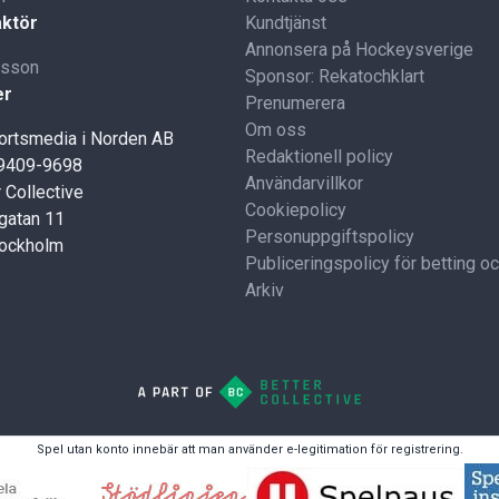
ktör
Kundtjänst
Annonsera på Hockeysverige
lsson
Sponsor: Rekatochklart
er
Prenumerera
Om oss
portsmedia i Norden AB
Redaktionell policy
59409-9698
Användarvillkor
 Collective
Cookiepolicy
gatan 11
Personuppgiftspolicy
tockholm
Publiceringspolicy för betting o
Arkiv
Spel utan konto innebär att man använder e-legitimation för registrering.