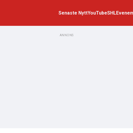
Senaste Nytt
YouTube
SHL
Evene
ANNONS