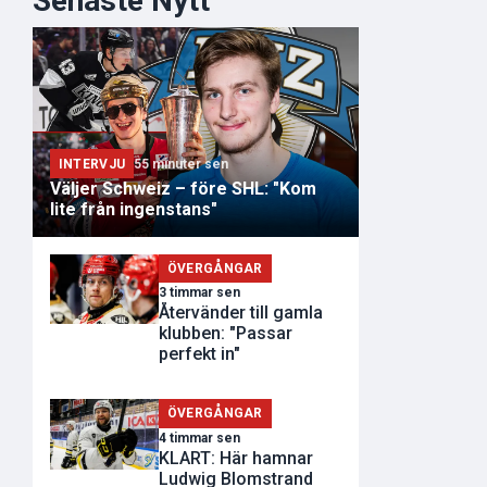
Senaste Nytt
INTERVJU
55 minuter sen
Väljer Schweiz – före SHL: "Kom
lite från ingenstans"
ÖVERGÅNGAR
3 timmar sen
Återvänder till gamla
klubben: "Passar
perfekt in"
ÖVERGÅNGAR
4 timmar sen
KLART: Här hamnar
Ludwig Blomstrand