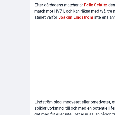
Efter gårdagens matcher är
Felix Schütz
den 
match mot HV71, och kan räkna med två, tre m
stället varför
Joakim Lindström
inte ens an
Lindström slog, medvetet eller omedvetet, et
solklar utvisning, till och med en potentiell f
det med flit eller inte. Det är ju sällan någon 