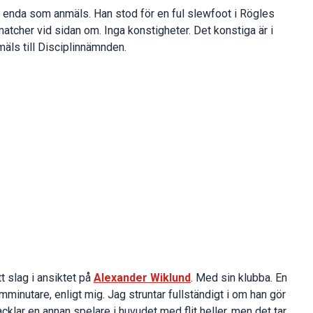
enda som anmäls. Han stod för en ful slewfoot i Rögles
atcher vid sidan om. Inga konstigheter. Det konstiga är i
mäls till Disciplinnämnden.
t slag i ansiktet på
Alexander Wiklund
. Med sin klubba. En
emminutare, enligt mig. Jag struntar fullständigt i om han gör
tacklar en annan spelare i huvudet med flit heller, men det tar