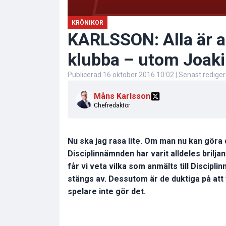
KRÖNIKOR
KARLSSON: Alla är al
klubba – utom Joak
Publicerad
16 oktober 2016 10:02
| Senast redige
Måns Karlsson
Chefredaktör
Nu ska jag rasa lite. Om man nu kan göra d
Disciplinnämnden har varit alldeles bril
får vi veta vilka som anmälts till Discipli
stängs av. Dessutom är de duktiga på att 
spelare inte gör det.