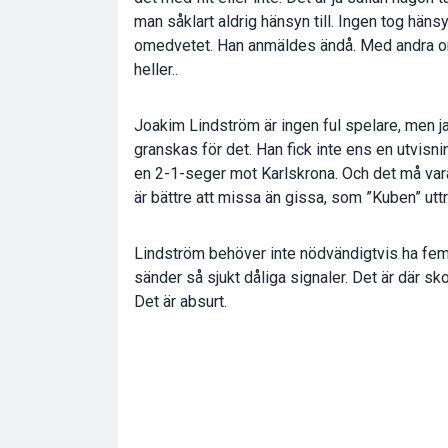
man såklart aldrig hänsyn till. Ingen tog hänsyn
omedvetet. Han anmäldes ändå. Med andra ord 
heller..
Joakim Lindström är ingen ful spelare, men j
granskas för det. Han fick inte ens en utvisnin
en 2-1-seger mot Karlskrona. Och det må vara 
är bättre att missa än gissa, som ”Kuben” utt
Lindström behöver inte nödvändigtvis ha fem
sänder så sjukt dåliga signaler. Det är där s
Det är absurt.