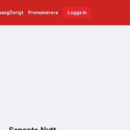
mang
Övrigt
Logga in
Prenumerera