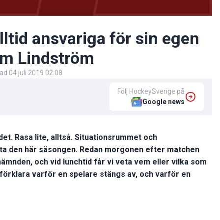
ltid ansvariga för sin egen
im Lindström
rad
04 juli 2019 02:08
Följ HockeySverige på
Google news
et. Rasa lite, alltså. Situationsrummet och
janta den här säsongen. Redan morgonen efter matchen
nnämnden, och vid lunchtid får vi veta vem eller vilka som
förklara varför en spelare stängs av, och varför en