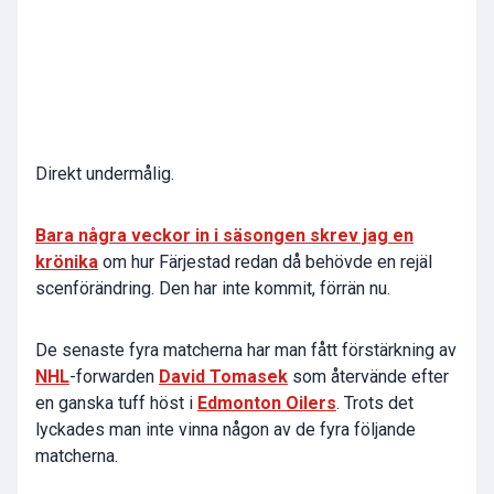
Direkt undermålig.
Bara några veckor in i säsongen skrev jag en
krönika
om hur Färjestad redan då behövde en rejäl
scenförändring. Den har inte kommit, förrän nu.
De senaste fyra matcherna har man fått förstärkning av
NHL
-forwarden
David Tomasek
som återvände efter
en ganska tuff höst i
Edmonton Oilers
. Trots det
lyckades man inte vinna någon av de fyra följande
matcherna.