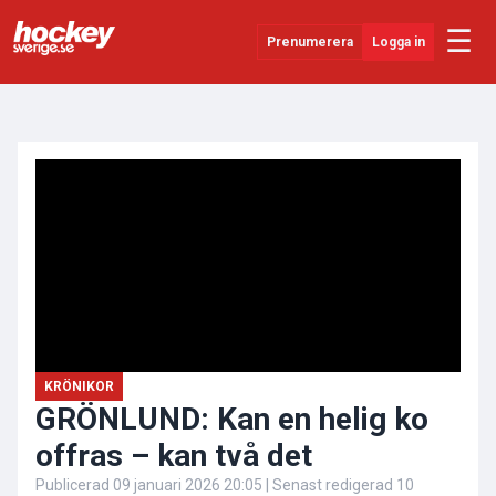
☰
Prenumerera
Logga in
ANNONS
Senaste Nytt
YouTube
SHL
Evenemang
Övrigt
KRÖNIKOR
GRÖNLUND: Kan en helig ko
offras – kan två det
Publicerad
09 januari 2026 20:05
| Senast redigerad
10