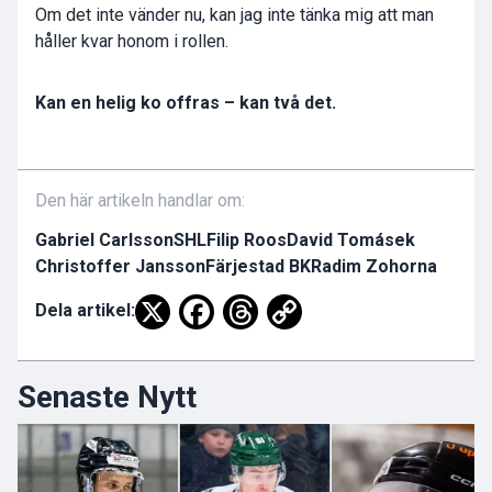
Om det inte vänder nu, kan jag inte tänka mig att man
håller kvar honom i rollen.
Kan en helig ko offras – kan två det.
Den här artikeln handlar om:
Gabriel Carlsson
SHL
Filip Roos
David Tomásek
Christoffer Jansson
Färjestad BK
Radim Zohorna
Dela artikel:
Senaste Nytt