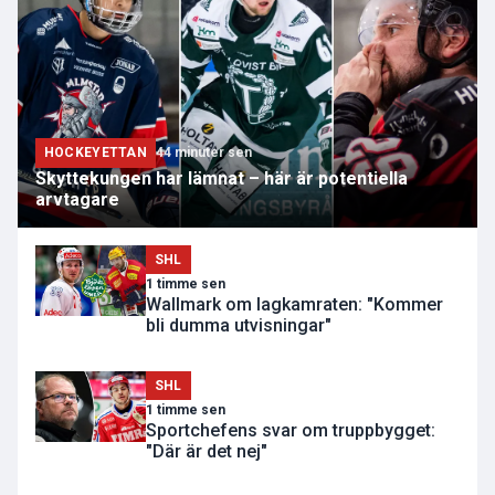
HOCKEYETTAN
44 minuter sen
Skyttekungen har lämnat – här är potentiella
arvtagare
SHL
1 timme sen
Wallmark om lagkamraten: "Kommer
bli dumma utvisningar"
SHL
1 timme sen
Sportchefens svar om truppbygget:
"Där är det nej"