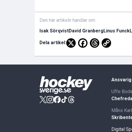
Den här artikeln handlar om:
Isak Sörqvist
David Granberg
Linus Funck
Dela artikel:
Ansvarig
Uffe Bodi
Chefreda
Måns Kar
Skribent
Digital S