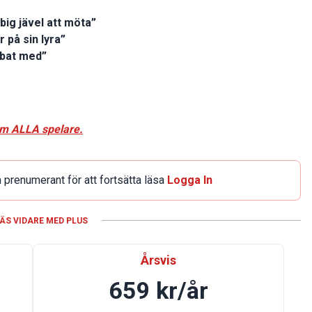
big jävel att möta”
 på sin lyra”
bbat med”
om ALLA spelare.
 prenumerant för att fortsätta läsa
Logga In
ÄS VIDARE MED PLUS
Årsvis
659 kr/år