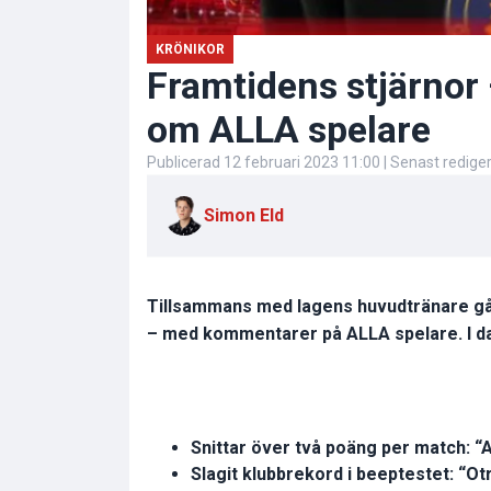
KRÖNIKOR
Framtidens stjärnor
om ALLA spelare
Publicerad
12 februari 2023 11:00
| Senast redige
Simon Eld
Tillsammans med lagens huvudtränare går
– med kommentarer på ALLA spelare. I dag
Snittar över två poäng per match: “Al
Slagit klubbrekord i beeptestet: “Otr