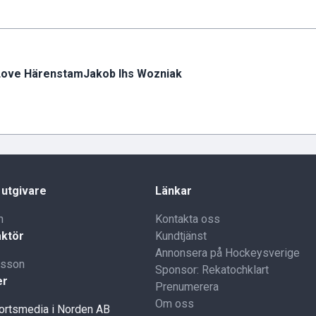
Love Härenstam
Jakob Ihs Wozniak
 utgivare
Länkar
n
Kontakta oss
ktör
Kundtjänst
Annonsera på Hockeysverige
lsson
Sponsor: Rekatochklart
er
Prenumerera
Om oss
portsmedia i Norden AB