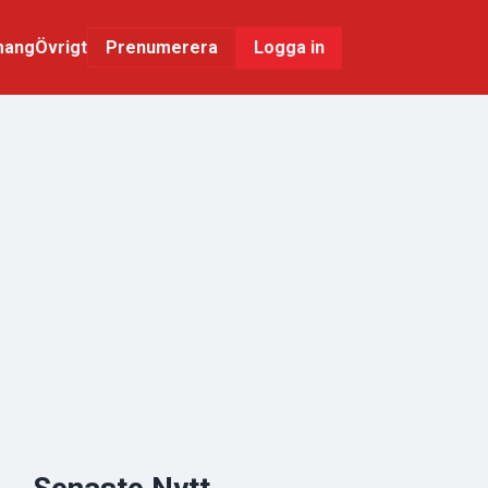
mang
Övrigt
Logga in
Prenumerera