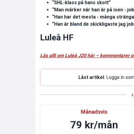
“SHL-klass på hans skott”
“Man märker när han är på isen - job
“Han har det mesta - många strängar
“Han är bland de skickligaste jag jo
Luleå HF
Läs allt om Luleå J20 här – kommentarer 
Låst artikel
. Logga in som
L
Månadsvis
79 kr/mån