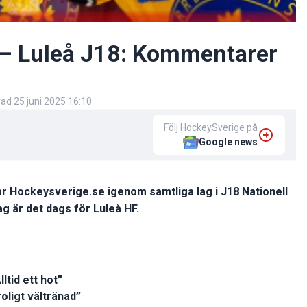
 – Luleå J18: Kommentarer
rad
25 juni 2025 16:10
Följ HockeySverige på
Google news
 Hockeysverige.se igenom samtliga lag i J18 Nationell
 är det dags för Luleå HF.
ltid ett hot”
oligt vältränad”