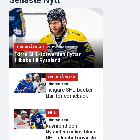
Senaste Nytt
ÖVERGÅNGAR
25 minuter sen
Förre SHL-forwarden flyttar
tillbaka till Ryssland
ÖVERGÅNGAR
1 timme sen
Tidigare SHL-backen
klar för comeback
NHL
1 timme sen
Raymond och
Nylander rankas bland
NHL:s bästa forwards