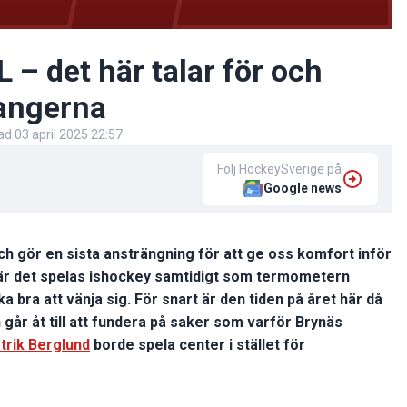
 – det här talar för och
langerna
rad
03 april 2025 22:57
Följ HockeySverige på
Google news
ch gör en sista ansträngning för att ge oss komfort inför
 när det spelas ishockey samtidigt som termometern
a bra att vänja sig. För snart är den tiden på året här då
går åt till att fundera på saker som varför Brynäs
trik Berglund
borde spela center i stället för