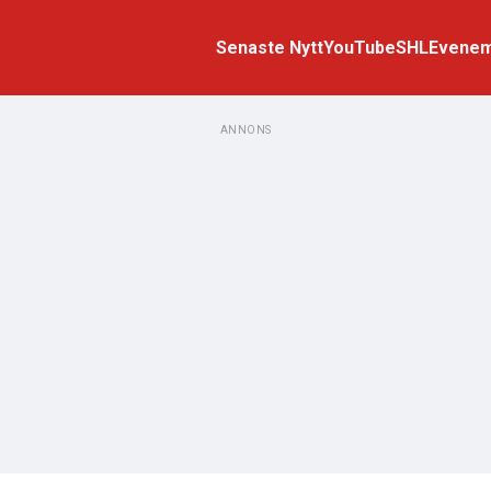
Senaste Nytt
YouTube
SHL
Evene
ANNONS