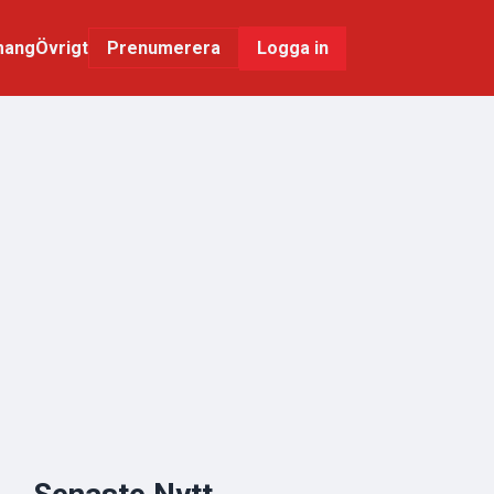
mang
Övrigt
Logga in
Prenumerera