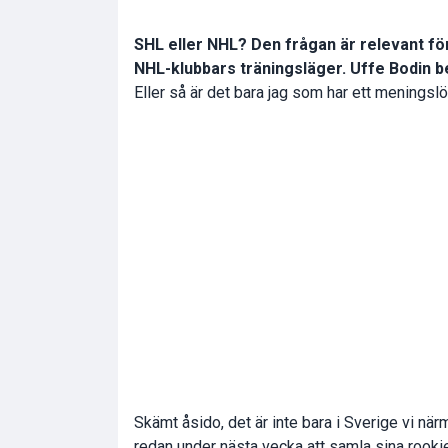
SHL eller NHL? Den frågan är relevant fö
NHL-klubbars träningsläger. Uffe Bodin be
Eller så är det bara jag som har ett meningslöst
Skämt åsido, det är inte bara i Sverige vi n
redan under nästa vecka att samla sina rookie