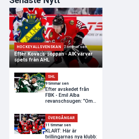
Senaste Nytt
HOCKEYALLSVENSKAN
7 timmar sen
Efter Kovacs-soppan - AIK värvar
spets från AHL
SHL
9 timmar sen
Efter avskedet från
FBK - Emil Alba
revanschsugen: "Om
de inte vill..."
ÖVERGÅNGAR
11 timmar sen
KLART: Här är
tvillingarnas nya klubb: