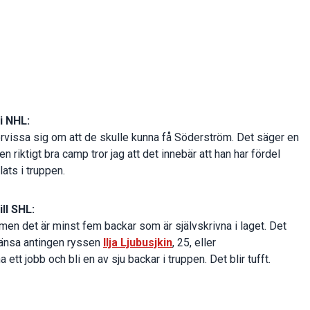
i NHL:
förvissa sig om att de skulle kunna få Söderström. Det säger en
 riktigt bra camp tror jag att det innebär att han har fördel
ats i truppen.
ll SHL:
men det är minst fem backar som är självskrivna i laget. Det
länsa antingen ryssen
Ilja Ljubusjkin
, 25, eller
nna ett jobb och bli en av sju backar i truppen. Det blir tufft.