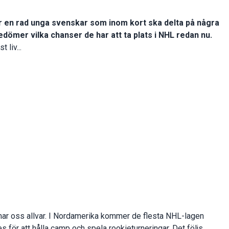
r en rad unga svenskar som inom kort ska delta på några
dömer vilka chanser de har att ta plats i NHL redan nu.
 liv...
ärmar oss allvar. I Nordamerika kommer de flesta NHL-lagen
s för att hålla camp och spela rookieturneringar. Det följs