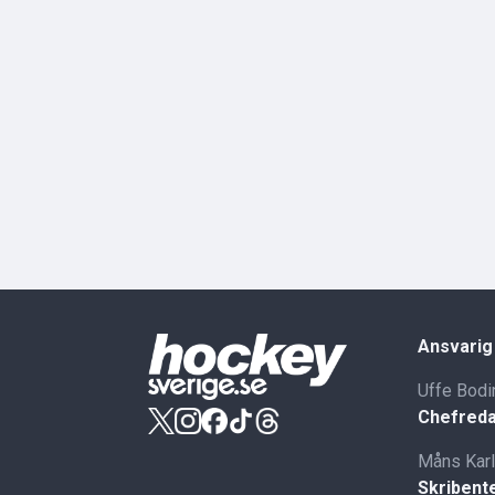
Ansvarig
Uffe Bodi
Chefreda
Måns Kar
Skribent