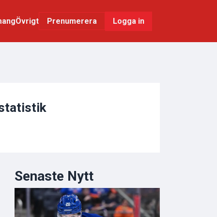
mang
Övrigt
Logga in
Prenumerera
statistik
Senaste Nytt