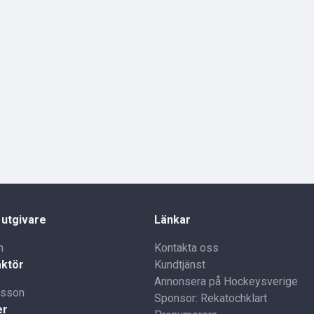
 utgivare
Länkar
n
Kontakta oss
ktör
Kundtjänst
Annonsera på Hockeysverige
lsson
Sponsor: Rekatochklart
er