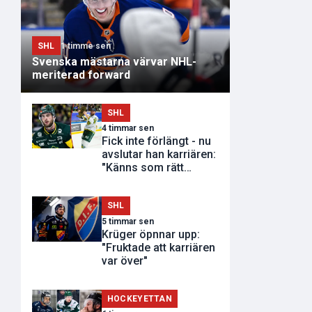
SHL
1 timme sen
Svenska mästarna värvar NHL-
meriterad forward
SHL
4 timmar sen
Fick inte förlängt - nu
avslutar han karriären:
"Känns som rätt
tidpunkt"
SHL
5 timmar sen
Krüger öpnnar upp:
"Fruktade att karriären
var över"
HOCKEYETTAN