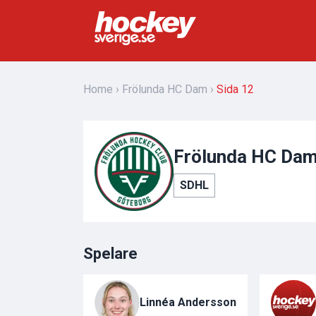
Home
Frölunda HC Dam
Sida 12
Frölunda HC Dam -
SDHL
Spelare
Linnéa Andersson