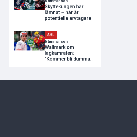
6 timmar sen
Skyttekungen har
lämnat – här är
potentiella arvtagare
SHL
6 timmar sen
Wallmark om
lagkamraten:
"Kommer bli dumma
utvisningar"