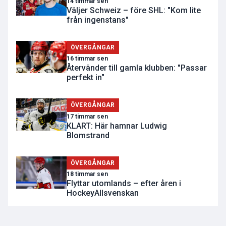
14 timmar sen
Väljer Schweiz – före SHL: "Kom lite
från ingenstans"
ÖVERGÅNGAR
16 timmar sen
Återvänder till gamla klubben: "Passar
perfekt in"
ÖVERGÅNGAR
17 timmar sen
KLART: Här hamnar Ludwig
Blomstrand
ÖVERGÅNGAR
18 timmar sen
Flyttar utomlands – efter åren i
HockeyAllsvenskan