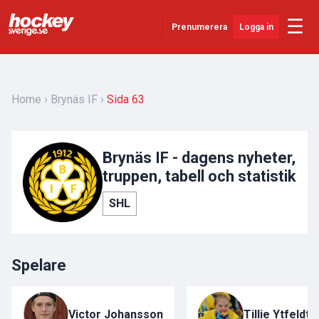
☰
Prenumerera
Logga in
Senaste Nytt
YouTube
Home
Brynäs IF
Sida 63
SHL
Evenemang
Brynäs IF - dagens nyheter,
truppen, tabell och statistik
Övrigt
SHL
Spelare
Victor Johansson
Tillie Ytfeldt