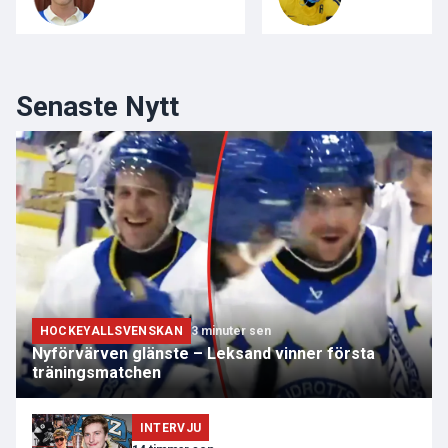
Senaste Nytt
HOCKEYALLSVENSKAN
3 minuter sen
Nyförvärven glänste – Leksand vinner första
träningsmatchen
INTERVJU