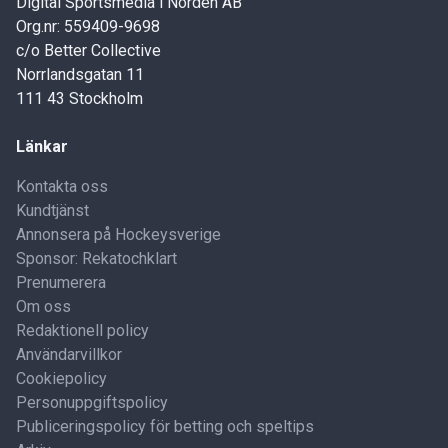
Digital Sportsmedia i Norden AB
Org.nr: 559409-9698
c/o Better Collective
Norrlandsgatan 11
111 43 Stockholm
Länkar
Kontakta oss
Kundtjänst
Annonsera på Hockeysverige
Sponsor: Rekatochklart
Prenumerera
Om oss
Redaktionell policy
Användarvillkor
Cookiepolicy
Personuppgiftspolicy
Publiceringspolicy för betting och speltips