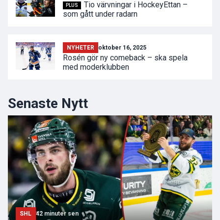
Tio värvningar i HockeyEttan –
PLUS
som gått under radarn
NYHETER
oktober 16, 2025
Rosén gör ny comeback – ska spela
med moderklubben
Senaste Nytt
SHL
42 minuter sen