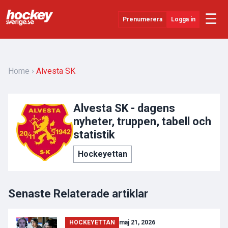
☰
Prenumerera
Logga in
Senaste Nytt
YouTube
Home
Alvesta SK
SHL
Alvesta SK - dagens
Evenemang
nyheter, truppen, tabell och
Övrigt
statistik
Hockeyettan
Senaste Relaterade artiklar
HOCKEYETTAN
maj 21, 2026