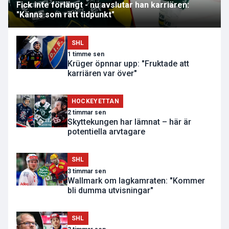
Fick inte förlängt - nu avslutar han karriären:
"Känns som rätt tidpunkt"
SHL
1 timme sen
Krüger öpnnar upp: "Fruktade att
karriären var över"
HOCKEYETTAN
2 timmar sen
Skyttekungen har lämnat – här är
potentiella arvtagare
SHL
3 timmar sen
Wallmark om lagkamraten: "Kommer
bli dumma utvisningar"
SHL