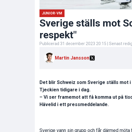
JUNIOR-VM
Sverige ställs mot Sc
respekt"
Publicerad
31 december 2023 20:15
| Senast red
Martin Jansson
Det blir Schweiz som Sverige ställs mot i
Tjeckien tidigare i dag.
– Vi ser framemot att få komma ut på tis
Hävelid i ett pressmeddelande.
Sverige vann sin grupp och får därmed möta f