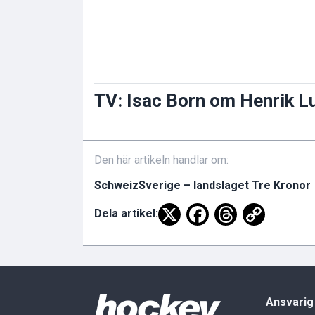
TV: Isac Born om Henrik L
Den här artikeln handlar om:
Schweiz
Sverige – landslaget Tre Kronor
Dela artikel:
Ansvarig