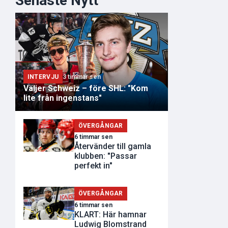
Senaste Nytt
INTERVJU
3 timmar sen
Väljer Schweiz – före SHL: "Kom
lite från ingenstans"
ÖVERGÅNGAR
6 timmar sen
Återvänder till gamla
klubben: "Passar
perfekt in"
ÖVERGÅNGAR
6 timmar sen
KLART: Här hamnar
Ludwig Blomstrand