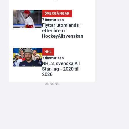
ÖVERGÅNGAR
7 timmar sen
Flyttar utomlands –
efter åren i
HockeyAllsvenskan
NHL
7 timmar sen
NHL:s svenska All
Star-lag - 2020 till
2026
ANNONS