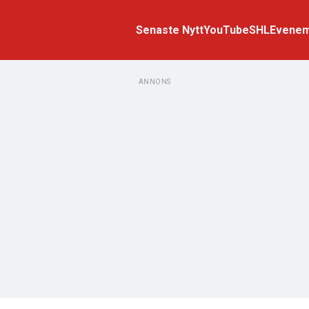
Senaste Nytt
YouTube
SHL
Evene
ANNONS