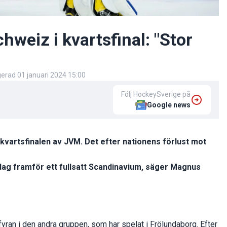
hweiz i kvartsfinal: "Stor
igerad
01 januari 2024 15:00
Följ HockeySverige på
Google news
 kvartsfinalen av JVM. Det efter nationens förlust mot
dag framför ett fullsatt Scandinavium, säger Magnus
yran i den andra gruppen, som har spelat i Frölundaborg. Efter