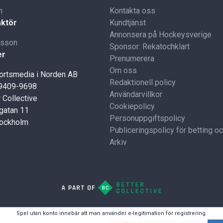
n
Kontakta oss
ktör
Kundtjänst
Annonsera på Hockeysverige
lsson
Sponsor: Rekatochklart
er
Prenumerera
Om oss
portsmedia i Norden AB
Redaktionell policy
59409-9698
Användarvillkor
 Collective
Cookiepolicy
gatan 11
Personuppgiftspolicy
tockholm
Publiceringspolicy för betting o
Arkiv
Spel utan konto innebär att man använder e-legitimation för registrering.