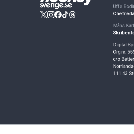
Uffe Bodi
Chefreda
Måns Kar
Skribent
Digital S
Org.nr: 5
c/o Better
Norrlands
111 43 S