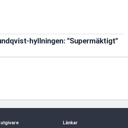
undqvist-hyllningen: "Supermäktigt"
 utgivare
Länkar