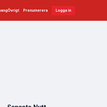
mang
Övrigt
Logga in
Prenumerera