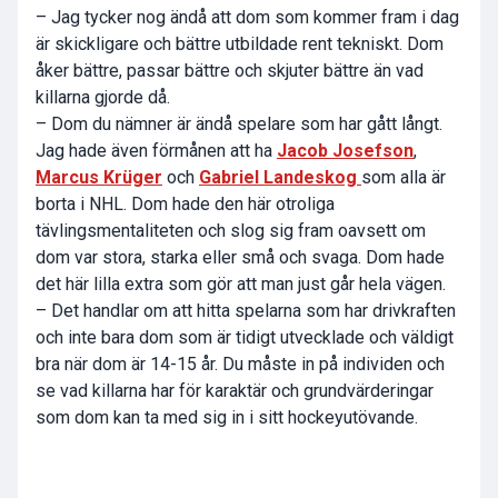
– Jag tycker nog ändå att dom som kommer fram i dag
är skickligare och bättre utbildade rent tekniskt. Dom
åker bättre, passar bättre och skjuter bättre än vad
killarna gjorde då.
– Dom du nämner är ändå spelare som har gått långt.
Jag hade även förmånen att ha
Jacob Josefson
,
Marcus Krüger
och
Gabriel Landeskog
som alla är
borta i NHL. Dom hade den här otroliga
tävlingsmentaliteten och slog sig fram oavsett om
dom var stora, starka eller små och svaga. Dom hade
det här lilla extra som gör att man just går hela vägen.
– Det handlar om att hitta spelarna som har drivkraften
och inte bara dom som är tidigt utvecklade och väldigt
bra när dom är 14-15 år. Du måste in på individen och
se vad killarna har för karaktär och grundvärderingar
som dom kan ta med sig in i sitt hockeyutövande.