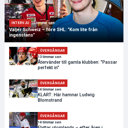
INTERVJU
10 timmar sen
Väljer Schweiz – före SHL: "Kom lite från
ingenstans"
ÖVERGÅNGAR
13 timmar sen
Återvänder till gamla klubben: "Passar
perfekt in"
ÖVERGÅNGAR
14 timmar sen
KLART: Här hamnar Ludwig
Blomstrand
ÖVERGÅNGAR
14 timmar sen
Flyttar utomlands – efter åren i