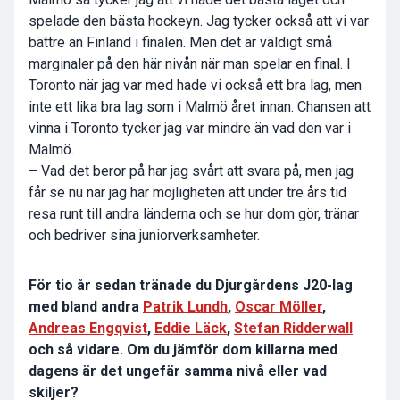
spelade den bästa hockeyn. Jag tycker också att vi var
bättre än Finland i finalen. Men det är väldigt små
marginaler på den här nivån när man spelar en final. I
Toronto när jag var med hade vi också ett bra lag, men
inte ett lika bra lag som i Malmö året innan. Chansen att
vinna i Toronto tycker jag var mindre än vad den var i
Malmö.
– Vad det beror på har jag svårt att svara på, men jag
får se nu när jag har möjligheten att under tre års tid
resa runt till andra länderna och se hur dom gör, tränar
och bedriver sina juniorverksamheter.
För tio år sedan tränade du Djurgårdens J20-lag
med bland andra
Patrik Lundh
,
Oscar Möller
,
Andreas Engqvist
,
Eddie Läck
,
Stefan Ridderwall
och så vidare. Om du jämför dom killarna med
dagens är det ungefär samma nivå eller vad
skiljer?