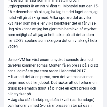
– Det jag har satt som min målsättning och
utgångspunkt är att när vi åker till Montréal runt den 15-
16:e december så ska jag ha tagit ut det laget som jag
helst vill gå ut i krig med. Vilka spelare det är, vilka
kvalitéer dom har eller vilka karaktärer det är får vi se.
Jag ska känna att jag har gjort min hemläxa så mycket
som möjligt så att jag är helt säker på att det är dom
här 22-23 spelare som ska göra det om vi ska gå hela
vägen.
Junior-VM har växt enormt mycket senaste åren och
givetvis kommer Tomas Montén få en press på sig att
hans lag måste prestera redan i Montréal 2017.
– Klart att det är en press, men det vet man när man
börjar med det här jobbet. Det räcker att du förlorar en
gruppspelsmatch tidigt så blir det en extra press och
alla trycker på.
– Jag ska stå i Linköpings bås i kväll (läs: torsdags)
och förlorar vi med 5-0 så är pressen stor på oss i