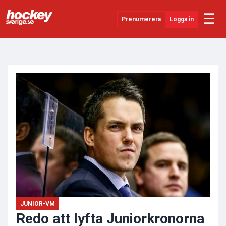
☰
Prenumerera
Logga in
ANNONS
Senaste Nytt
YouTube
SHL
Evenemang
Övrigt
JUNIOR-VM
Redo att lyfta Juniorkronorna