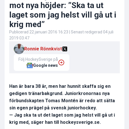
mot nya höjder: ”Ska ta ut
laget som jag helst vill gå ut i
krig med”
Publicerad
22 januari 2016 16:23
| Senast redigerad
04 juli
2019 03:47
Ronnie Rönnkvist
Följ HockeySverige på
Google news
Han är bara 38 år, men har hunnit skaffa sig en
gedigen tränarbakgrund. Juniorkronornas nya
förbundskapten Tomas Montén är redo att sätta
sin egen prägel på svensk juniorhockey.
— Jag ska ta ut det laget som jag helst vill gå ut i
krig med, säger han till hockeysverige.se.