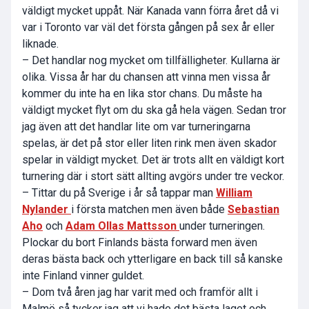
väldigt mycket uppåt. När Kanada vann förra året då vi
var i Toronto var väl det första gången på sex år eller
liknade.
– Det handlar nog mycket om tillfälligheter. Kullarna är
olika. Vissa år har du chansen att vinna men vissa år
kommer du inte ha en lika stor chans. Du måste ha
väldigt mycket flyt om du ska gå hela vägen. Sedan tror
jag även att det handlar lite om var turneringarna
spelas, är det på stor eller liten rink men även skador
spelar in väldigt mycket. Det är trots allt en väldigt kort
turnering där i stort sätt allting avgörs under tre veckor.
– Tittar du på Sverige i år så tappar man
William
Nylander
i första matchen men även både
Sebastian
Aho
och
Adam Ollas Mattsson
under turneringen.
Plockar du bort Finlands bästa forward men även
deras bästa back och ytterligare en back till så kanske
inte Finland vinner guldet.
– Dom två åren jag har varit med och framför allt i
Malmö så tycker jag att vi hade det bästa laget och