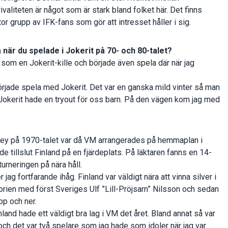
ivaliteten är något som är stark bland folket här. Det finns
r grupp av IFK-fans som gör att intresset håller i sig.
a när du spelade i Jokerit på 70- och 80-talet?
 som en Jokerit-kille och började även spela där när jag
g började spela med Jokerit. Det var en ganska mild vinter så man
att Jokerit hade en tryout för oss barn. På den vägen kom jag med
key på 1970-talet var då VM arrangerades på hemmaplan i
de tillslut Finland på en fjärdeplats. På läktaren fanns en 14-
turneringen på nära håll.
jag fortfarande ihåg. Finland var väldigt nära att vinna silver i
orien med först Sveriges Ulf ”Lill-Pröjsarn” Nilsson och sedan
pp och ner.
nland hade ett väldigt bra lag i VM det året. Bland annat så var
och det var två spelare som jag hade som idoler när jag var