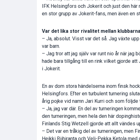
IFK Helsingfors och Jokerit och just den här r
en stor grupp av Jokerit-fans, men även en sto
Var det lika stor rivalitet mellan klubbarn
– Ja, absolut. Visst var det så. Jag växte upp
var barn.
– Jag tror att jag själv var runt nio år när ja
hade bara tillgång till en rink vilket gjorde 
i Jokerit.
En av dom stora händelserna inom finsk hoc
Helsingfors. Efter en turbulent turnering sluta
årig pojke vid namn Jari Kurri och som följde 
– Ja, jag var där. En del av turneringen kommer 
den turneringen, men hela den här dopinghist
Finlands Stig Wetzell gjorde att allt vändes u
– Det var en tråkig del av turneringen, men Fi
Heikki Riihiranta och Veli-Pekka Ketola med 