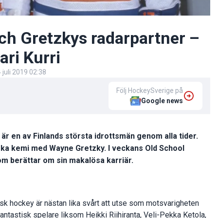
och Gretzkys radarpartner –
ri Kurri
 juli 2019 02:38
Följ HockeySverige på
Google news
 är en av Finlands största idrottsmän genom alla tider.
iska kemi med Wayne Gretzky. I veckans Old School
om berättar om sin makalösa karriär.
nsk hockey är nästan lika svårt att utse som motsvarigheten
tastisk spelare liksom Heikki Riihiranta, Veli-Pekka Ketola,