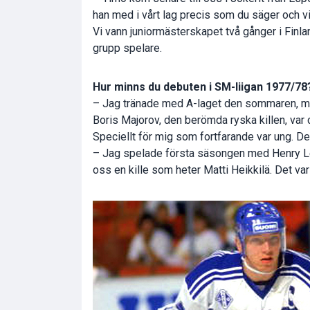
han med i vårt lag precis som du säger och vi h
Vi vann juniormästerskapet två gånger i Finla
grupp spelare.
Hur minns du debuten i SM-liigan 1977/78
– Jag tränade med A-laget den sommaren, men j
Boris Majorov, den berömda ryska killen, var co
Speciellt för mig som fortfarande var ung. Det 
– Jag spelade första säsongen med Henry Le
oss en kille som heter Matti Heikkilä. Det var