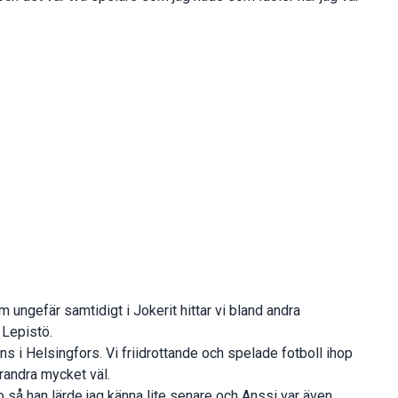
ngefär samtidigt i Jokerit hittar vi bland andra
Lepistö.
 i Helsingfors. Vi friidrottande och spelade fotboll ihop
randra mycket väl.
o så han lärde jag känna lite senare och Anssi var även