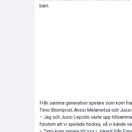
barn.
Från samma generation spelare som kom fram u
Timo Blomqvist, Anssi Melametsä och Jussi 
– Jag och Jussi Lepistö växte upp tillsammans
förutom att vi spelade hockey, så vi kände va
– Timo kom senare till oss i Jokerit från Esp