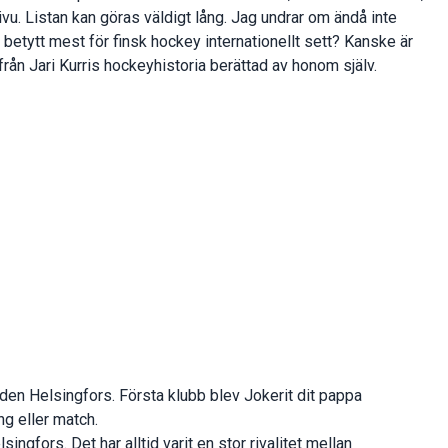
u. Listan kan göras väldigt lång. Jag undrar om ändå inte
etytt mest för finsk hockey internationellt sett? Kanske är
ar från Jari Kurris hockeyhistoria berättad av honom själv.
taden Helsingfors. Första klubb blev Jokerit dit pappa
ng eller match.
singfors. Det har alltid varit en stor rivalitet mellan