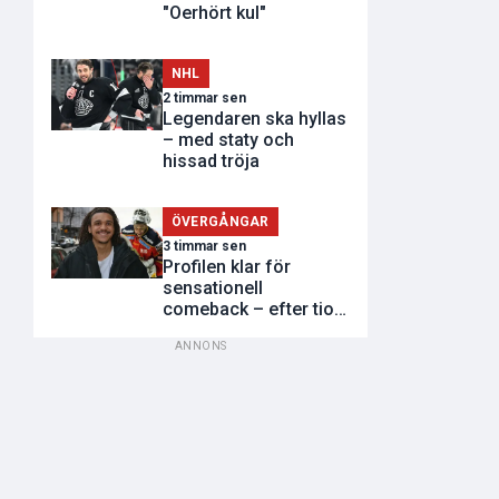
"Oerhört kul"
NHL
2 timmar sen
Legendaren ska hyllas
– med staty och
hissad tröja
ÖVERGÅNGAR
3 timmar sen
Profilen klar för
sensationell
comeback – efter tio
år
ANNONS