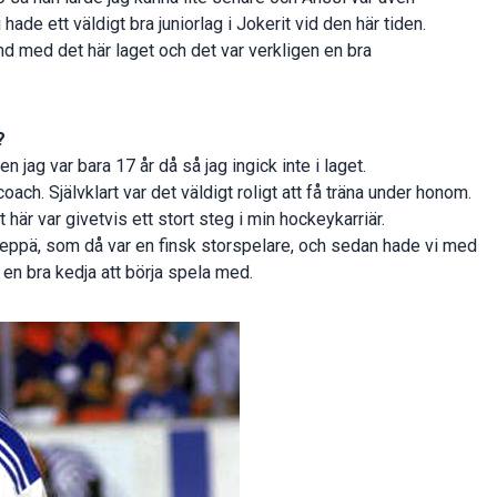
ade ett väldigt bra juniorlag i Jokerit vid den här tiden.
nd med det här laget och det var verkligen en bra
?
ag var bara 17 år då så jag ingick inte i laget.
ach. Självklart var det väldigt roligt att få träna under honom.
här var givetvis ett stort steg i min hockeykarriär.
ppä, som då var en finsk storspelare, och sedan hade vi med
 en bra kedja att börja spela med.