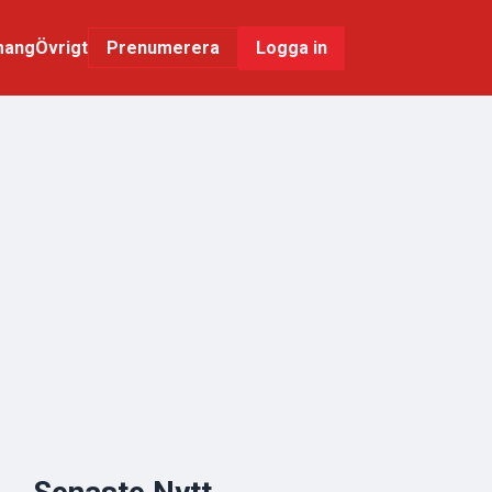
mang
Övrigt
Logga in
Prenumerera