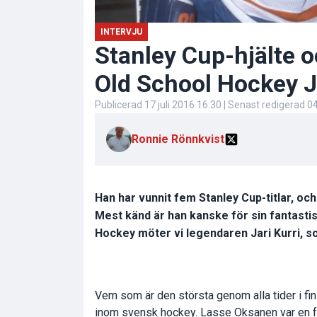
INTERVJU
Stanley Cup-hjälte 
Old School Hockey Ja
Publicerad
17 juli 2016 16:30
| Senast redigerad
04
Ronnie Rönnkvist
Han har vunnit fem Stanley Cup-titlar, och
Mest känd är han kanske för sin fantast
Hockey möter vi legendaren Jari Kurri, s
Vem som är den största genom alla tider i fi
inom svensk hockey. Lasse Oksanen var en fan