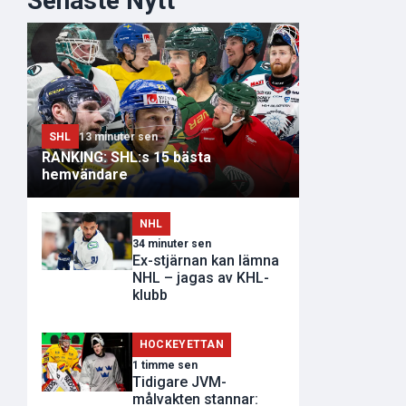
Senaste Nytt
SHL
13 minuter sen
RANKING: SHL:s 15 bästa
hemvändare
NHL
34 minuter sen
Ex-stjärnan kan lämna
NHL – jagas av KHL-
klubb
HOCKEYETTAN
1 timme sen
Tidigare JVM-
målvakten stannar: