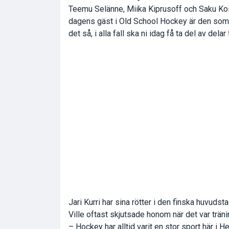
Teemu Selänne, Miika Kiprusoff och Saku Koiv
dagens gäst i Old School Hockey är den som b
det så, i alla fall ska ni idag få ta del av del
Jari Kurri har sina rötter i den finska huvuds
Ville oftast skjutsade honom när det var träni
– Hockey har alltid varit en stor sport här i Hel