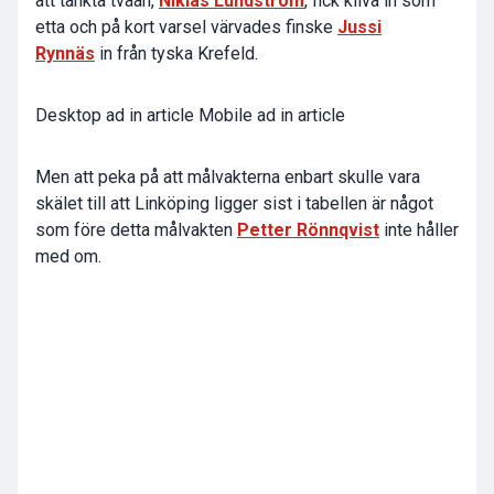
att tänkta tvåan,
Niklas Lundström
, fick kliva in som
etta och på kort varsel värvades finske
Jussi
Rynnäs
in från tyska Krefeld.
Desktop ad in article Mobile ad in article
Men att peka på att målvakterna enbart skulle vara
skälet till att Linköping ligger sist i tabellen är något
som före detta målvakten
Petter Rönnqvist
inte håller
med om.