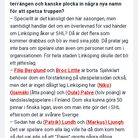
terrängen och kanske plocka in några nya namn
för att spetsa truppen?
– Speciellt är det känsligt den här säsongen, men
samtidigt handlar det om en överlevnad för vad händer
om Linköping åker ur SHL? Då är det flera som
kommer drabbas och bli av med sina jobb. Då pratar jag
inte bara om spelare utan även om personer runt om i
organisationen. För hela staden Linköping skulle det bli
ett jätteslag.
–
Filip Berglund
och
Broc Little
är borta. Självklart
behöver dom en förstärkning på utespelarsidan också,
men det är inget dåligt lag Linköping har. (
Niko)
Ojamäki
(åtta poäng) och (
Oula) Palve
(tolv poäng) är
landslaslagspelare i Finland. Dom ska kunna göra 50
pinnar i finska ligan, även om man inte gör det i SHL
eftersom det är svårare Sverige.
– Sedan har du (
Patrik) Lundh
och (
Markus) Ljungh
.
Det var spelare som alla lag ville ha då dom kom hem
så det var inte så att ”Pajen” gjorde några dåliga