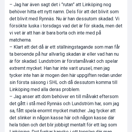
– Jag har även sagt det i ”rutan” att Linköping nog
behöver hitta ett nytt namn. Dels för att det blivit som
det blivit med Rynnäs. Nu är han dessutom skadad. Vi
försökte luska i torsdags vad det är för skada, men det
vi vet är att han är bara borta och inte med på
matcherna.
– Klart att det då är ett ställningstagande som man får
ta beroende på hur allvarlig skadan är eller vad han nu
är för skadad. Lundström är förstamålvakt och spelar
extremt mycket. Han har inte varit urusel, men jag
tycker inte han är mogen den här uppgiften redan under
sin första säsong i SHL och då dessutom komma till
Linköping med alla deras problem.
– Jag anser att dom behöver en till målvakt eftersom
det gått i stå med Rynnäs och Lundström har, som jag
sa, fått spela enormt mycket matcher. Jag tycker att
det slinker in någon kasse här och någon kasse där
hela tiden och det blir jobbigt mentalt för ett lag som
Linköping. Det funkar kanske i ett topplag där man