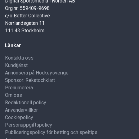
Digital Sportsmedia i Norden AB
Org.nr: 559409-9698
c/o Better Collective
Norrlandsgatan 11
111 43 Stockholm
Länkar
Kontakta oss
Kundtjänst
Annonsera på Hockeysverige
Sponsor: Rekatochklart
Prenumerera
Om oss
Redaktionell policy
Användarvillkor
Cookiepolicy
Personuppgiftspolicy
Publiceringspolicy för betting och speltips