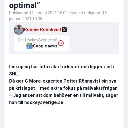
optimal”
Publicerad
11 januari 2021 16:00
| Senast redigerad
16
januari 2021 18:35
Ronnie Rönnkvist
Följ HockeySverige på
Google news
Linköping har åtta raka förluster och ligger sist i
SHL.
Då ger C More-experten Petter Rönnqvist sin syn
på krislaget – med extra fokus på målvaktsfrågan.
– Jag anser att dom behöver en till målvakt, säger
han till hockeysverige.se.