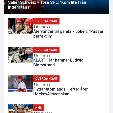
Väljer Schweiz – före SHL: "Kom lite från
ingenstans"
ÖVERGÅNGAR
2 timmar sen
Återvänder till gamla klubben: "Passar
perfekt in"
ÖVERGÅNGAR
3 timmar sen
KLART: Här hamnar Ludwig
Blomstrand
ÖVERGÅNGAR
3 timmar sen
Flyttar utomlands – efter åren i
HockeyAllsvenskan
NHL