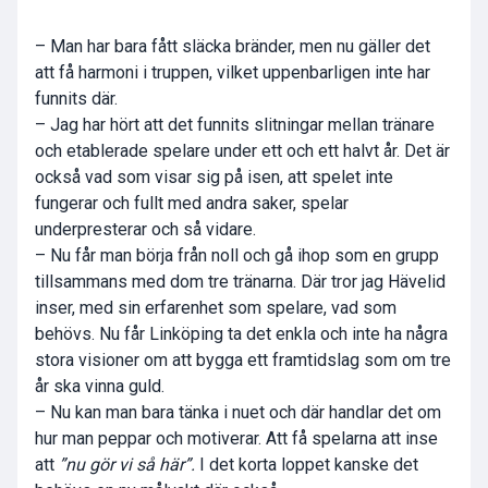
– Man har bara fått släcka bränder, men nu gäller det
att få harmoni i truppen, vilket uppenbarligen inte har
funnits där.
– Jag har hört att det funnits slitningar mellan tränare
och etablerade spelare under ett och ett halvt år. Det är
också vad som visar sig på isen, att spelet inte
fungerar och fullt med andra saker, spelar
underpresterar och så vidare.
– Nu får man börja från noll och gå ihop som en grupp
tillsammans med dom tre tränarna. Där tror jag Hävelid
inser, med sin erfarenhet som spelare, vad som
behövs. Nu får Linköping ta det enkla och inte ha några
stora visioner om att bygga ett framtidslag som om tre
år ska vinna guld.
– Nu kan man bara tänka i nuet och där handlar det om
hur man peppar och motiverar. Att få spelarna att inse
att
”nu gör vi så här”.
I det korta loppet kanske det