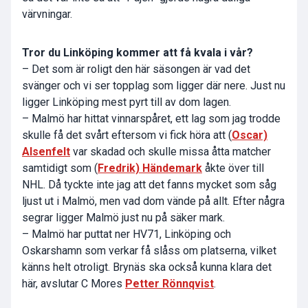
värvningar.
Tror du Linköping kommer att få kvala i vår?
– Det som är roligt den här säsongen är vad det
svänger och vi ser topplag som ligger där nere. Just nu
ligger Linköping mest pyrt till av dom lagen.
– Malmö har hittat vinnarspåret, ett lag som jag trodde
skulle få det svårt eftersom vi fick höra att (
Oscar)
Alsenfelt
var skadad och skulle missa åtta matcher
samtidigt som (
Fredrik) Händemark
åkte över till
NHL. Då tyckte inte jag att det fanns mycket som såg
ljust ut i Malmö, men vad dom vände på allt. Efter några
segrar ligger Malmö just nu på säker mark.
– Malmö har puttat ner HV71, Linköping och
Oskarshamn som verkar få slåss om platserna, vilket
känns helt otroligt. Brynäs ska också kunna klara det
här, avslutar C Mores
Petter Rönnqvist
.