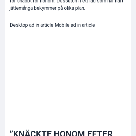
för snabbt för honom. Dessutom i ett lag som har haft
jättemånga bekymmer på olika plan.
Desktop ad in article Mobile ad in article
”KNÄCKTE HONOM EFTER