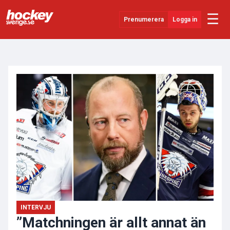
☰
Prenumerera
Logga in
ANNONS
Senaste Nytt
YouTube
SHL
Evenemang
Övrigt
INTERVJU
”Matchningen är allt annat än