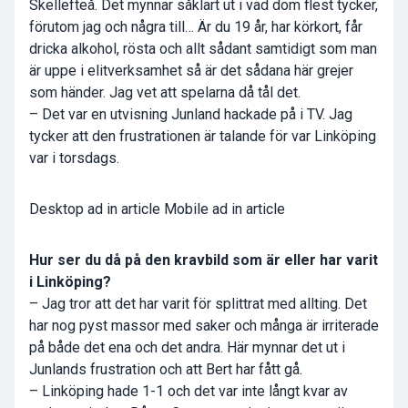
Skellefteå. Det mynnar såklart ut i vad dom flest tycker,
förutom jag och några till… Är du 19 år, har körkort, får
dricka alkohol, rösta och allt sådant samtidigt som man
är uppe i elitverksamhet så är det sådana här grejer
som händer. Jag vet att spelarna då tål det.
– Det var en utvisning Junland hackade på i TV. Jag
tycker att den frustrationen är talande för var Linköping
var i torsdags.
Desktop ad in article Mobile ad in article
Hur ser du då på den kravbild som är eller har varit
i Linköping?
– Jag tror att det har varit för splittrat med allting. Det
har nog pyst massor med saker och många är irriterade
på både det ena och det andra. Här mynnar det ut i
Junlands frustration och att Bert har fått gå.
– Linköping hade 1-1 och det var inte långt kvar av