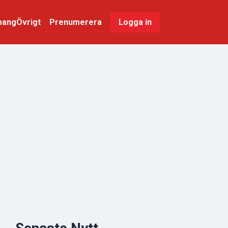
mang
Övrigt
Logga in
Prenumerera