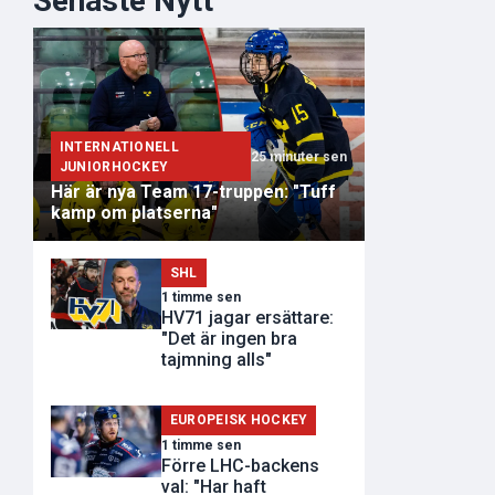
Senaste Nytt
INTERNATIONELL
25 minuter sen
JUNIORHOCKEY
Här är nya Team 17-truppen: "Tuff
kamp om platserna"
SHL
1 timme sen
HV71 jagar ersättare:
"Det är ingen bra
tajmning alls"
EUROPEISK HOCKEY
1 timme sen
Förre LHC-backens
val: "Har haft