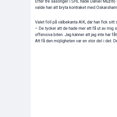
Efter tre säsonger i SHL hade
Daniel Muzito
valde han att bryta kontraket med Oskarshamn
Valet föll på välbekanta AIK, där han fick sit
– De tycker att de hade mer att få ut av mig 
offensiva biten. Jag känner att jag inte har f
Att få den möjligheten var en stor del i det. D