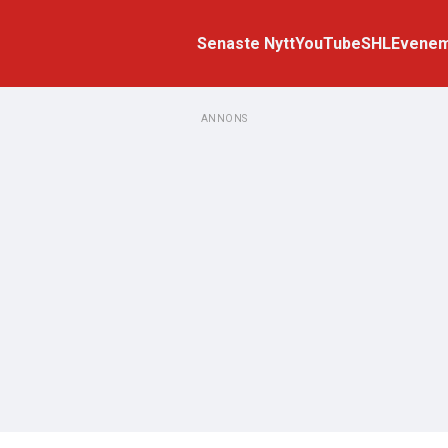
Senaste Nytt
YouTube
SHL
Evene
ANNONS