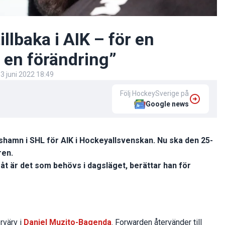
llbaka i AIK – för en
 en förändring”
3 juni 2022 18:49
Följ HockeySverige på
Google news
hamn i SHL för AIK i Hockeyallsvenskan. Nu ska den 25-
ren.
ramåt är det som behövs i dagsläget, berättar han för
rvärv i
Daniel Muzito-Bagenda
. Forwarden återvänder till