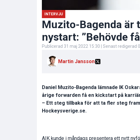
INTERVJU
Muzito-Bagenda är ti
nystart: ”Behövde få
Publicerad
31 maj 2022 15:30
| Senast redigerad
0
Martin Jansson
Daniel Muzito-Bagenda lämnade IK Oskars
årige forwarden få en kickstart på karriä
– Ett steg tillbaka för att ta fler steg f
Hockeysverige.se.
AIK kunde i måndags presentera ett nytt nyfö