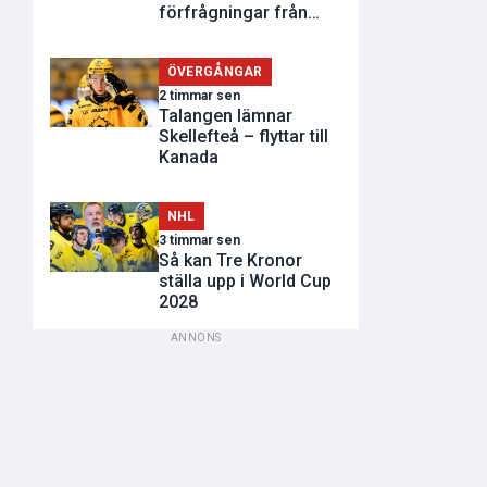
förfrågningar från
andra klubbar"
ÖVERGÅNGAR
2 timmar sen
Talangen lämnar
Skellefteå – flyttar till
Kanada
NHL
3 timmar sen
Så kan Tre Kronor
ställa upp i World Cup
2028
ANNONS