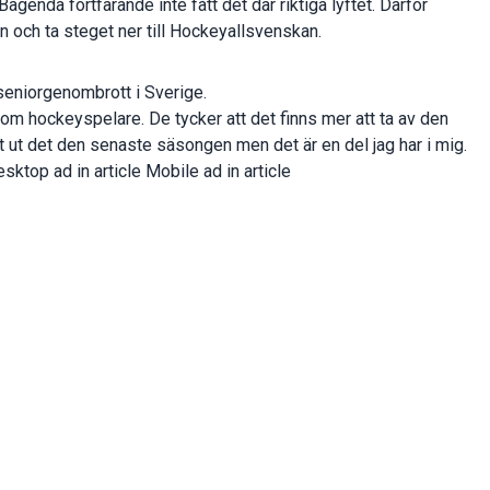
 Bagenda
fortfarande inte fått det där riktiga lyftet. Därför
 och ta steget ner till Hockeyallsvenskan.
t seniorgenombrott i Sverige.
som hockeyspelare. De tycker att det finns mer att ta av den
ått ut det den senaste säsongen men det är en del jag har i mig.
esktop ad in article Mobile ad in article