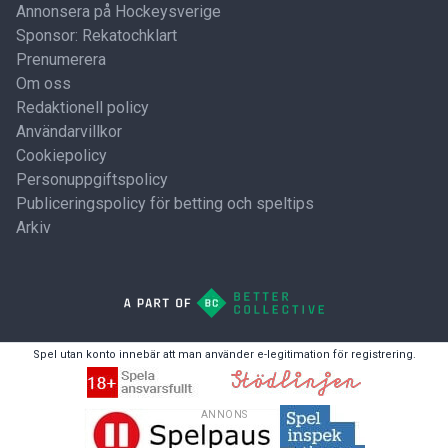
Annonsera på Hockeysverige
Sponsor: Rekatochklart
Prenumerera
Om oss
Redaktionell policy
Användarvillkor
Cookiepolicy
Personuppgiftspolicy
Publiceringspolicy för betting och speltips
Arkiv
Spel utan konto innebär att man använder e-legitimation för registrering.
ANNONS