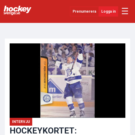
☰
Prenumerera
Logga in
ANNONS
Senaste Nytt
YouTube
SHL
Evenemang
Övrigt
INTERVJU
HOCKEYKORTET: