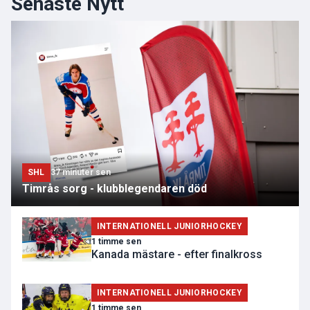
Senaste Nytt
SHL
37 minuter sen
Timrås sorg - klubblegendaren död
INTERNATIONELL JUNIORHOCKEY
1 timme sen
Kanada mästare - efter finalkross
INTERNATIONELL JUNIORHOCKEY
1 timme sen