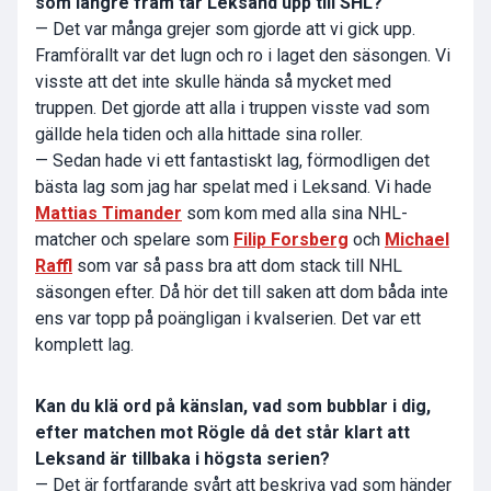
som längre fram tar Leksand upp till SHL?
— Det var många grejer som gjorde att vi gick upp.
Framförallt var det lugn och ro i laget den säsongen. Vi
visste att det inte skulle hända så mycket med
truppen. Det gjorde att alla i truppen visste vad som
gällde hela tiden och alla hittade sina roller.
— Sedan hade vi ett fantastiskt lag, förmodligen det
bästa lag som jag har spelat med i Leksand. Vi hade
Mattias Timander
som kom med alla sina NHL-
matcher och spelare som
Filip Forsberg
och
Michael
Raffl
som var så pass bra att dom stack till NHL
säsongen efter. Då hör det till saken att dom båda inte
ens var topp på poängligan i kvalserien. Det var ett
komplett lag.
Kan du klä ord på känslan, vad som bubblar i dig,
efter matchen mot Rögle då det står klart att
Leksand är tillbaka i högsta serien?
— Det är fortfarande svårt att beskriva vad som händer