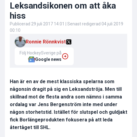
Leksandsikonen om att åka
hiss
Publicerad
29 juli 2017 14:01
| Senast redigerad
04 juli 2019
00:10
Ronnie Rönnkvist
Följ HockeySverige på
Google news
Han är en av de mest klassiska spelarna som
någonsin dragit på sig en Leksandströja. Men till
skillnad mot de flesta andra som nämns i samma
ordalag var Jens Bergenström inte med under
någon storhetstid. Istället för slutspel och guldjakt
fick Borlängeprodukten fokusera på att leda
återtåget till SHL.