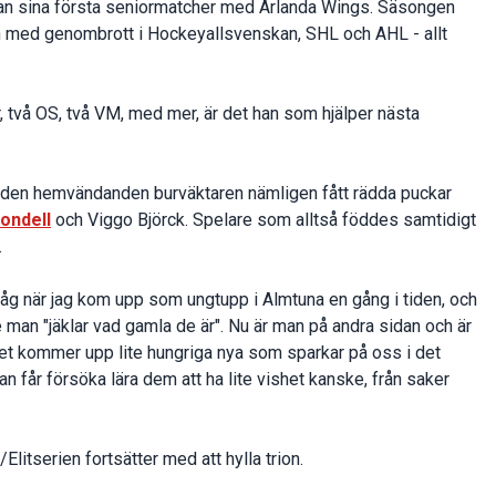
han sina första seniormatcher med Arlanda Wings. Säsongen
n med genombrott i Hockeyallsvenskan, SHL och AHL - allt
, två OS, två VM, med mer, är det han som hjälper nästa
den hemvändanden burväktaren nämligen fått rädda puckar
ondell
och Viggo Björck. Spelare som alltså föddes samtidigt
.
 ihåg när jag kom upp som ungtupp i Almtuna en gång i tiden, och
an "jäklar vad gamla de är". Nu är man på andra sidan och är
et kommer upp lite hungriga nya som sparkar på oss i det
an får försöka lära dem att ha lite vishet kanske, från saker
Elitserien fortsätter med att hylla trion.