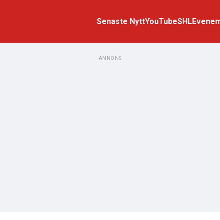
Senaste Nytt
YouTube
SHL
Evene
ANNONS