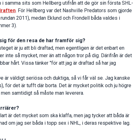
 i samma sits som Hellberg utifrån att de gör sin första SHL-
raften
. För Hellberg var det Nashville Predators som gjorde
a rundan 2011), medan Eklund och Frondell båda valdes i
mmer 3).
 sig för den resa de har framför sig?
teget är ju att bli draftad, men egentligen är det enbart en
er inte så mycket, mer än att någon tror på dig. Därifrån är det
bbar hårt. Vissa tänker "för att jag är draftad så har jag
De är väldigt seriösa och duktiga, så vi får väl se. Jag kanske
), för det är tufft där borta. Det är mycket politik och ju högre
u, men samtidigt så måste man leverera.
arriärer?
klart är det mycket som ska klaffa, men jag tycker att båda är
rvånad om jag ser båda i topp sex i NHL, i deras respektive lag.