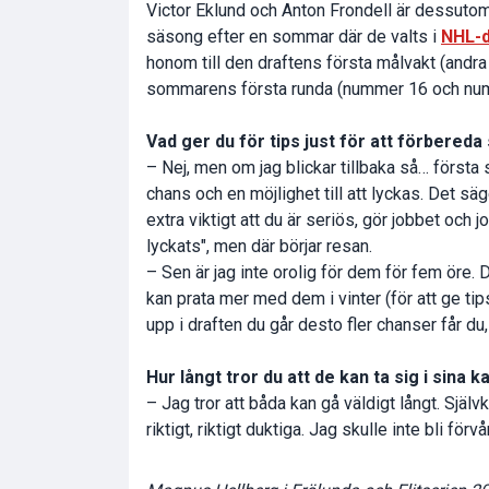
Victor Eklund och Anton Frondell är dessutom
säsong efter en sommar där de valts i
NHL-d
honom till den draftens första målvakt (andr
sommarens första runda (nummer 16 och nu
Vad ger du för tips just för att förbereda
– Nej, men om jag blickar tillbaka så… första s
chans och en möjlighet till att lyckas. Det säg
extra viktigt att du är seriös, gör jobbet och jo
lyckats", men där börjar resan.
– Sen är jag inte orolig för dem för fem öre. 
kan prata mer med dem i vinter (för att ge tips
upp i draften du går desto fler chanser får d
Hur långt tror du att de kan ta sig i sina k
– Jag tror att båda kan gå väldigt långt. Själv
riktigt, riktigt duktiga. Jag skulle inte bli fö