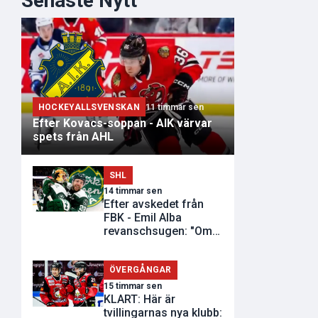
Senaste Nytt
HOCKEYALLSVENSKAN
11 timmar sen
Efter Kovacs-soppan - AIK värvar
spets från AHL
SHL
14 timmar sen
Efter avskedet från
FBK - Emil Alba
revanschsugen: "Om
de inte vill..."
ÖVERGÅNGAR
15 timmar sen
KLART: Här är
tvillingarnas nya klubb: