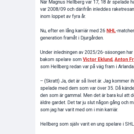
När Magnus Hellberg var 17, 18 år spelade 
var 2008/09 och därifrån inleddes raketresa
inom loppet av fyra år.
Nu, efter en lång karriär med 26
NHL
-matcher
generation framåt i Djurgården.
Under inledningen av 2025/26-säsongen har 
bakom spelare som
Victor Eklund
,
Anton Fr
som Hellberg redan var på väg fram i Arlanda
– (Skratt) Ja, det är så livet är. Jag kommer
spelade med dem som var över 35. Då kände m
den som är gammal. Men det är bara kul att d
äldre gardet. Det tar ju slut någon gång och m
som jag har varit med om i min karriär.
Hellberg som själv varit en ung spelare i SHL/