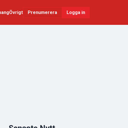
mang
Övrigt
Logga in
Prenumerera