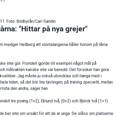
011
1. Foto: Bildbyrån/Carl Sandin.
årna: "Hittar på nya grejer"
rm medger Hellberg att stortalangerna håller honom på tårna
ske inte gör. Frondell gjorde till exempel något mål på
 och målvakten kanske inte var beredd. Det försöker han göra
r kvalitéer. Jag måste ju också utvecklas och hänga med i
a tiden, så det blir lite tävlingen, på träning speciellt, mellan
lista den andra, säger han.
ell tre poäng (1+2), Eklund två, (0+2) och Björck två (1+1).
h de ber inte om ursäkt för att de är unga. De slåss om platserna