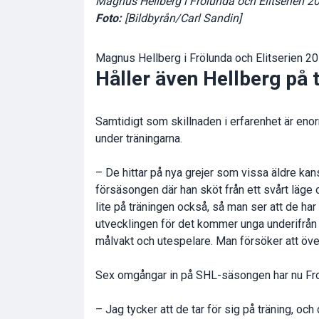
Magnus Hellberg i Frölunda och Elitserien 2
Foto:
[Bildbyrån/Carl Sandin]
Magnus Hellberg i Frölunda och Elitserien 201
Håller även Hellberg på t
Samtidigt som skillnaden i erfarenhet är eno
under träningarna.
– De hittar på nya grejer som vissa äldre kan
försäsongen där han sköt från ett svårt läge
lite på träningen också, så man ser att de ha
utvecklingen för det kommer unga underifrån hel
målvakt och utespelare. Man försöker att över
Sex omgångar in på SHL-säsongen har nu Frond
– Jag tycker att de tar för sig på träning, oc