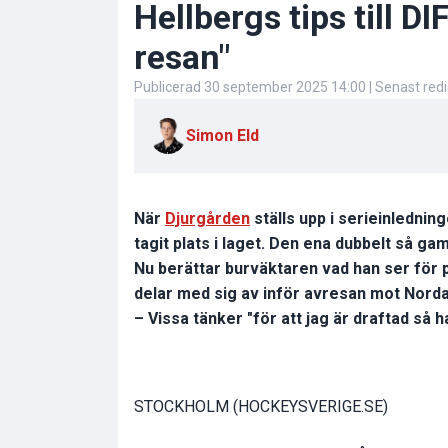
Hellbergs tips till D
resan"
Publicerad
30 september 2025 14:00
| Senast red
Simon Eld
När
Djurgården
ställs upp i serieinledning
tagit plats i laget. Den ena dubbelt så g
Nu berättar burväktaren vad han ser för po
delar med sig av inför avresan mot Nord
– Vissa tänker "för att jag är draftad så 
STOCKHOLM (HOCKEYSVERIGE.SE)