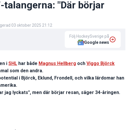
IF-talangerna: "Där börjar
igerad
03 oktober 2025 21:12
Följ HockeySverige på
Google news
en i
SHL
har både
Magnus Hellberg
och
Viggo Björck
ammal som den andra.
tential i Björck, Eklund, Frondell, och vilka lärdomar han
amerika.
har jag lyckats", men där börjar resan, säger 34-åringen.