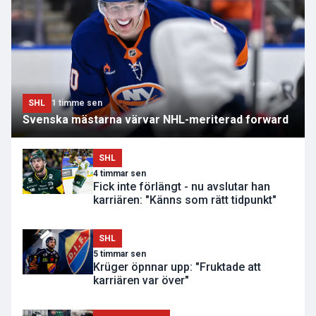
SHL
1 timme sen
Svenska mästarna värvar NHL-meriterad forward
SHL
4 timmar sen
Fick inte förlängt - nu avslutar han
karriären: "Känns som rätt tidpunkt"
SHL
5 timmar sen
Krüger öpnnar upp: "Fruktade att
karriären var över"