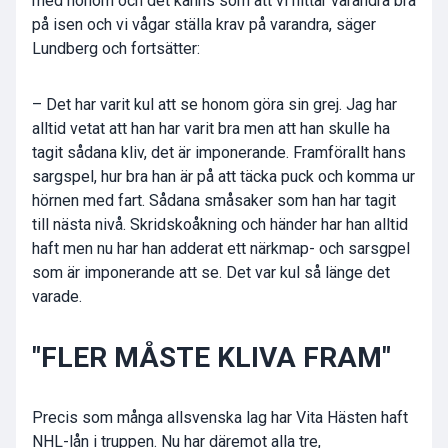
med honom och det känns som att vi hittar varandra bra
på isen och vi vågar ställa krav på varandra, säger
Lundberg och fortsätter:
– Det har varit kul att se honom göra sin grej. Jag har
alltid vetat att han har varit bra men att han skulle ha
tagit sådana kliv, det är imponerande. Framförallt hans
sargspel, hur bra han är på att täcka puck och komma ur
hörnen med fart. Sådana småsaker som han har tagit
till nästa nivå. Skridskoåkning och händer har han alltid
haft men nu har han adderat ett närkmap- och sarsgpel
som är imponerande att se. Det var kul så länge det
varade.
"FLER MÅSTE KLIVA FRAM"
Precis som många allsvenska lag har Vita Hästen haft
NHL-lån i truppen. Nu har däremot alla tre,