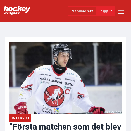
☰
Prenumerera
Logga in
ANNONS
Senaste Nytt
YouTube
SHL
Evenemang
Övrigt
INTERVJU
”Första matchen som det blev