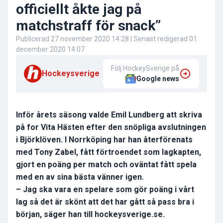
officiellt åkte jag på
matchstraff för snack”
Publicerad
27 november 2020 14:28
| Senast redigerad
01
december 2020 14:07
Följ HockeySverige på
Hockeysverige
Google news
Inför årets säsong valde Emil Lundberg att skriva
på for Vita Hästen efter den snöpliga avslutningen
i Björklöven. I Norrköping har han återförenats
med Tony Zabel, fått förtroendet som lagkapten,
gjort en poäng per match och oväntat fått spela
med en av sina bästa vänner igen.
– Jag ska vara en spelare som gör poäng i vårt
lag så det är skönt att det har gått så pass bra i
början, säger han till hockeysverige.se.