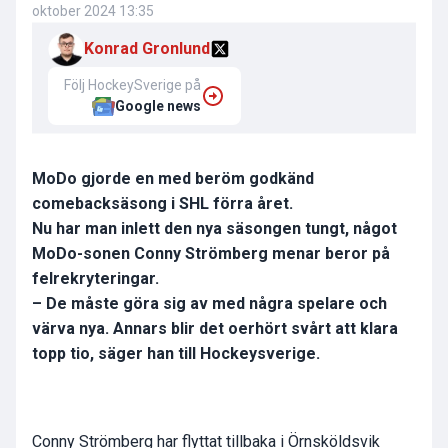
oktober 2024 13:35
Konrad Gronlund
Följ HockeySverige på
Google news
MoDo gjorde en med beröm godkänd
comebacksäsong i SHL förra året.
Nu har man inlett den nya säsongen tungt, något
MoDo-sonen Conny Strömberg menar beror på
felrekryteringar.
– De måste göra sig av med några spelare och
värva nya. Annars blir det oerhört svårt att klara
topp tio, säger han till Hockeysverige.
Conny Strömberg har flyttat tillbaka i Örnsköldsvik