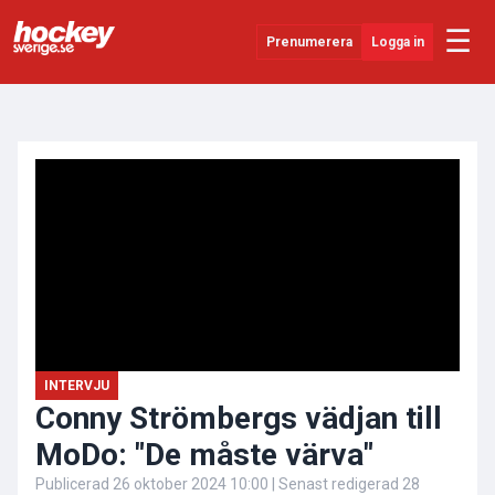
☰
Prenumerera
Logga in
ANNONS
Senaste Nytt
YouTube
SHL
Evenemang
Övrigt
INTERVJU
Conny Strömbergs vädjan till
MoDo: "De måste värva"
Publicerad
26 oktober 2024 10:00
| Senast redigerad
28