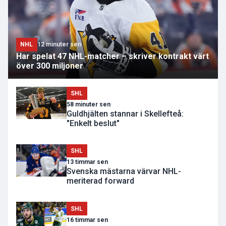
NHL
12 minuter sen
Har spelat 47 NHL-matcher – skriver kontrakt värt
över 300 miljoner
SHL
58 minuter sen
Guldhjälten stannar i Skellefteå:
"Enkelt beslut"
SHL
13 timmar sen
Svenska mästarna värvar NHL-
meriterad forward
SHL
16 timmar sen