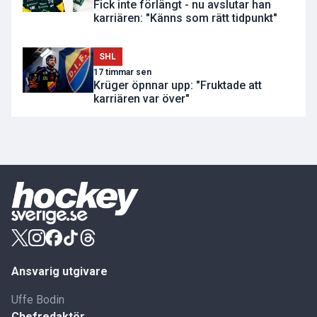
Fick inte förlängt - nu avslutar han
karriären: "Känns som rätt tidpunkt"
SHL
17 timmar sen
Krüger öpnnar upp: "Fruktade att
karriären var över"
Ansvarig utgivare
Uffe Bodin
Chefredaktör