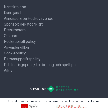
Kontakta oss
Kundtjänst
Annonsera på Hockeysverige
Sponsor: Rekatochklart
Prenumerera
Om oss
Redaktionell policy
Användarvillkor
Cookiepolicy
Personuppgiftspolicy
Publiceringspolicy för betting och speltips
Arkiv
Spel utan konto innebär att man använder e-legitimation för registrering.