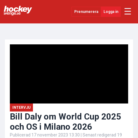
☰
Prenumerera
Logga in
ANNONS
Senaste Nytt
YouTube
SHL
Evenemang
Övrigt
INTERVJU
Bill Daly om World Cup 2025
och OS i Milano 2026
Publicerad
17 november 2023 13:30
| Senast redigerad
19