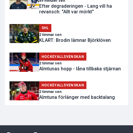
49 minuter sen
Efter degraderingen - Lang vill ha
revansch: "Allt var mörkt"
SHL
2 timmar sen
KLART: Brodin lämnar Björklöven
HOCKEYALLSVENSKAN
2 timmar sen
Almtunas hopp - låna tillbaka stjärnan
HOCKEYALLSVENSKAN
2 timmar sen
Almtuna förlänger med backtalang